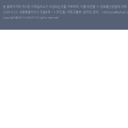
본 홈페이지에 게시된 이메일주소가 수집되는것을 거부하며, 이를 위반할 시 정보통신망법에 의해
(339-012) 세종특별자치시 도움6로 11(어진동) 국토교통부 (온라인 문의 : 1482qna@gmail.co
copyright@2014 MOLIT All rights reserved.