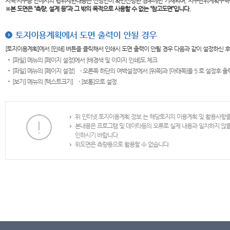
지역·지구등 안에서의 행위제한내용은 신청인이 확인신청한 경우에만 기재되며, 지구단위계획구역
※본 도면은
“측량, 설계 등”과 그 밖의 목적으로 사용할 수 없는 “참고도면”입니다.
토지이용계획에서 도면 출력이 안될 경우
[토지이용계획]에서 [인쇄] 버튼을 클릭해서 인쇄시 도면 출력이 안될 경우 다음과 같이 설정하신 
[파일] 메뉴의 [페이지 설정]에서 [배경색 및 이미지 인쇄]도 체크
[파일] 메뉴의 [페이지 설정] → 오른쪽 하단의 여백설정에서 [위쪽]과 [아래쪽]을 5 로 설정후 
[보기] 메뉴의 [텍스트크기] → [보통]으로 설정
위 인터넷 토지이용계획 정보 는 해당토지의 이용계획 및 활용사항
본내용은 프로그램 및 데이타등의 오류로 실제 내용과 일치하지 않
인하시기 바랍니다.
위도면은 측량용으로 활용할 수 없습니다.