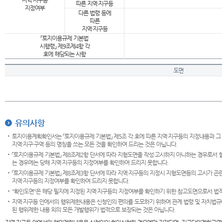
지역·지구등
따른 지역·지구등
지정여부
다른 법령 등에
따른
지역·지구등
「토지이용규제 기본법
시행령」 제9조제4항 각
호에 해당되는 사항
도면
유의사항
토지이용계획확인서는 「토지이용규제 기본법」 제5조 각 호에 따른 지역·지구등의 지정내용과 그
지역·지구·구역 등의 명칭을 쓰는 모든 것을 확인하여 드리는 것은 아닙니다.
「토지이용규제 기본법」 제8조제2항 단서에 따라 지형도면을 작성·고시하지 아니하는 경우로서 
는 경우에는 당해 지역·지구등의 지정여부를 확인하여 드리지 못합니다.
「토지이용규제 기본법」 제8조제3항 단서에 따라 지역·지구등의 지정시 지형도면등의 고시가 곤란
지역·지구등의 지정여부를 확인하여 드리지 못합니다.
"확인도면"은 해당 필지에 지정된 지역·지구등의 지정여부를 확인하기 위한 참고도면으로서 법적 
지역·지구등 안에서의 행위제한내용은 신청인의 편의를 도모하기 위하여 관계 법령 및 자치법규
된 행위제한 내용 외의 모든 개발행위가 법적으로 보장되는 것은 아닙니다.