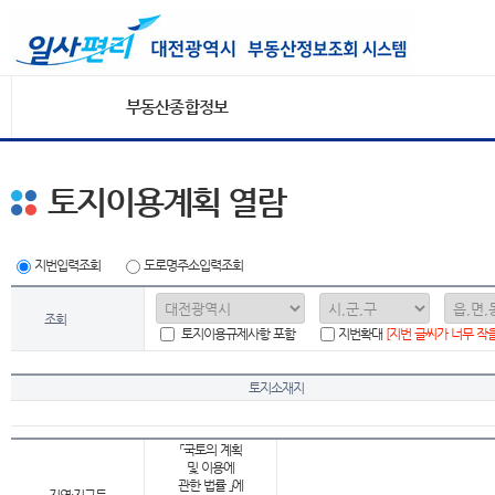
부동산종합정보
토지이용계획 열람
지번입력조회
도로명주소입력조회
조회
토지이용규제사항 포함
지번확대
[지번 글씨가 너무 작
토지소재지
「국토의 계획
및 이용에
관한 법률 」에