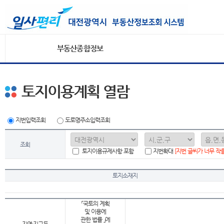
부동산종합정보
토지이용계획 열람
지번입력조회
도로명주소입력조회
조회
토지이용규제사항 포함
지번확대
[지번 글씨가 너무 작
토지소재지
「국토의 계획
및 이용에
관한 법률 」에