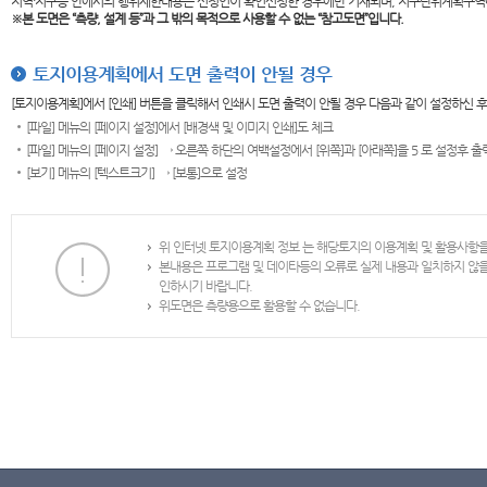
지역·지구등 안에서의 행위제한내용은 신청인이 확인신청한 경우에만 기재되며, 지구단위계획구역
※본 도면은
“측량, 설계 등”과 그 밖의 목적으로 사용할 수 없는 “참고도면”입니다.
토지이용계획에서 도면 출력이 안될 경우
[토지이용계획]에서 [인쇄] 버튼을 클릭해서 인쇄시 도면 출력이 안될 경우 다음과 같이 설정하신 
[파일] 메뉴의 [페이지 설정]에서 [배경색 및 이미지 인쇄]도 체크
[파일] 메뉴의 [페이지 설정] → 오른쪽 하단의 여백설정에서 [위쪽]과 [아래쪽]을 5 로 설정후 
[보기] 메뉴의 [텍스트크기] → [보통]으로 설정
위 인터넷 토지이용계획 정보 는 해당토지의 이용계획 및 활용사항
본내용은 프로그램 및 데이타등의 오류로 실제 내용과 일치하지 않
인하시기 바랍니다.
위도면은 측량용으로 활용할 수 없습니다.