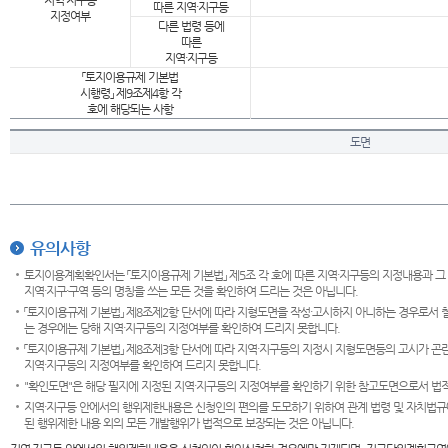
지역·지구등
따른 지역·지구등
지정여부
다른 법령 등에
따른
지역·지구등
「토지이용규제 기본법
시행령」 제9조제4항 각
호에 해당되는 사항
도면
유의사항
토지이용계획확인서는 「토지이용규제 기본법」 제5조 각 호에 따른 지역·지구등의 지정내용과 그
지역·지구·구역 등의 명칭을 쓰는 모든 것을 확인하여 드리는 것은 아닙니다.
「토지이용규제 기본법」 제8조제2항 단서에 따라 지형도면을 작성·고시하지 아니하는 경우로서 
는 경우에는 당해 지역·지구등의 지정여부를 확인하여 드리지 못합니다.
「토지이용규제 기본법」 제8조제3항 단서에 따라 지역·지구등의 지정시 지형도면등의 고시가 곤란
지역·지구등의 지정여부를 확인하여 드리지 못합니다.
"확인도면"은 해당 필지에 지정된 지역·지구등의 지정여부를 확인하기 위한 참고도면으로서 법적 
지역·지구등 안에서의 행위제한내용은 신청인의 편의를 도모하기 위하여 관계 법령 및 자치법규
된 행위제한 내용 외의 모든 개발행위가 법적으로 보장되는 것은 아닙니다.