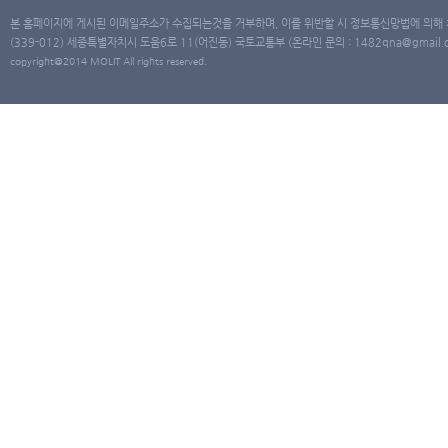
본 홈페이지에 게시된 이메일주소가 수집되는것을 거부하며, 이를 위반할 시 정보통신망법에 의해
(339-012) 세종특별자치시 도움6로 11(어진동) 국토교통부 (온라인 문의 : 1482qna@gmail.co
copyright@2014 MOLIT All rights reserved.