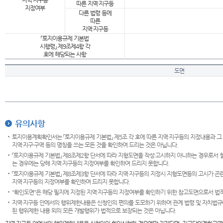
지역·지구등
따른 지역·지구등
지정여부
다른 법령 등에
따른
지역·지구등
「토지이용규제 기본법
시행령」 제9조제4항 각
호에 해당되는 사항
도면
유의사항
토지이용계획확인서는 「토지이용규제 기본법」 제5조 각 호에 따른 지역·지구등의 지정내용과 그
지역·지구·구역 등의 명칭을 쓰는 모든 것을 확인하여 드리는 것은 아닙니다.
「토지이용규제 기본법」 제8조제2항 단서에 따라 지형도면을 작성·고시하지 아니하는 경우로서 
는 경우에는 당해 지역·지구등의 지정여부를 확인하여 드리지 못합니다.
「토지이용규제 기본법」 제8조제3항 단서에 따라 지역·지구등의 지정시 지형도면등의 고시가 곤란
지역·지구등의 지정여부를 확인하여 드리지 못합니다.
"확인도면"은 해당 필지에 지정된 지역·지구등의 지정여부를 확인하기 위한 참고도면으로서 법적 
지역·지구등 안에서의 행위제한내용은 신청인의 편의를 도모하기 위하여 관계 법령 및 자치법규
된 행위제한 내용 외의 모든 개발행위가 법적으로 보장되는 것은 아닙니다.