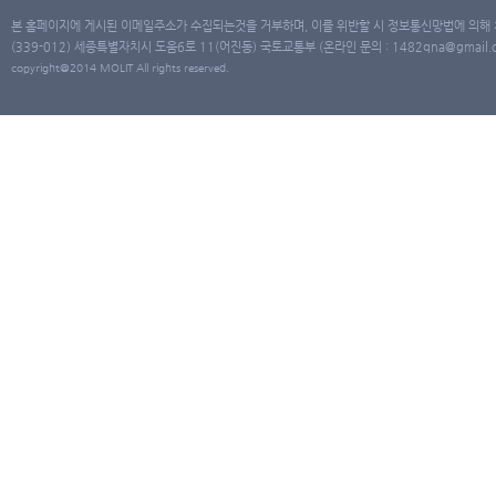
본 홈페이지에 게시된 이메일주소가 수집되는것을 거부하며, 이를 위반할 시 정보통신망법에 의해
(339-012) 세종특별자치시 도움6로 11(어진동) 국토교통부 (온라인 문의 : 1482qna@gmail.co
copyright@2014 MOLIT All rights reserved.