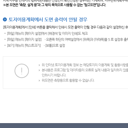
지역·지구등 안에서의 행위제한내용은 신청인이 확인신청한 경우에만 기재되며, 지구단위계획구역
※본 도면은
“측량, 설계 등”과 그 밖의 목적으로 사용할 수 없는 “참고도면”입니다.
토지이용계획에서 도면 출력이 안될 경우
[토지이용계획]에서 [인쇄] 버튼을 클릭해서 인쇄시 도면 출력이 안될 경우 다음과 같이 설정하신 
[파일] 메뉴의 [페이지 설정]에서 [배경색 및 이미지 인쇄]도 체크
[파일] 메뉴의 [페이지 설정] → 오른쪽 하단의 여백설정에서 [위쪽]과 [아래쪽]을 5 로 설정후 
[보기] 메뉴의 [텍스트크기] → [보통]으로 설정
위 인터넷 토지이용계획 정보 는 해당토지의 이용계획 및 활용사항
본내용은 프로그램 및 데이타등의 오류로 실제 내용과 일치하지 않
인하시기 바랍니다.
위도면은 측량용으로 활용할 수 없습니다.