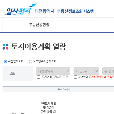
부동산종합정보
토지이용계획 열람
지번입력조회
도로명주소입력조회
조회
토지이용규제사항 포함
지번확대
[지번 글씨가 너무 작
토지소재지
「국토의 계획
및 이용에
관한 법률 」에