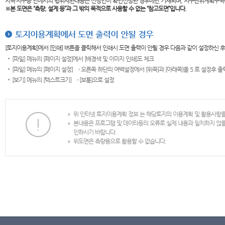
지역·지구등 안에서의 행위제한내용은 신청인이 확인신청한 경우에만 기재되며, 지구단위계획구역
※본 도면은
“측량, 설계 등”과 그 밖의 목적으로 사용할 수 없는 “참고도면”입니다.
토지이용계획에서 도면 출력이 안될 경우
[토지이용계획]에서 [인쇄] 버튼을 클릭해서 인쇄시 도면 출력이 안될 경우 다음과 같이 설정하신 
[파일] 메뉴의 [페이지 설정]에서 [배경색 및 이미지 인쇄]도 체크
[파일] 메뉴의 [페이지 설정] → 오른쪽 하단의 여백설정에서 [위쪽]과 [아래쪽]을 5 로 설정후 
[보기] 메뉴의 [텍스트크기] → [보통]으로 설정
위 인터넷 토지이용계획 정보 는 해당토지의 이용계획 및 활용사항
본내용은 프로그램 및 데이타등의 오류로 실제 내용과 일치하지 않
인하시기 바랍니다.
위도면은 측량용으로 활용할 수 없습니다.