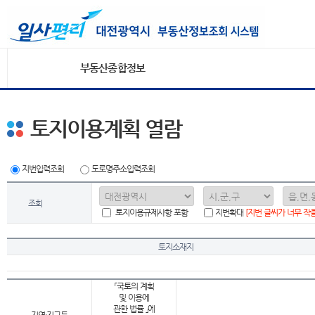
부동산종합정보
토지이용계획 열람
지번입력조회
도로명주소입력조회
조회
토지이용규제사항 포함
지번확대
[지번 글씨가 너무 작
토지소재지
「국토의 계획
및 이용에
관한 법률 」에