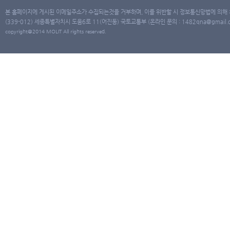
본 홈페이지에 게시된 이메일주소가 수집되는것을 거부하며, 이를 위반할 시 정보통신망법에 의해
(339-012) 세종특별자치시 도움6로 11(어진동) 국토교통부 (온라인 문의 : 1482qna@gmail.co
copyright@2014 MOLIT All rights reserved.