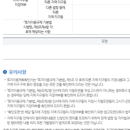
지역·지구등
따른 지역·지구등
지정여부
다른 법령 등에
따른
지역·지구등
「토지이용규제 기본법
시행령」 제9조제4항 각
호에 해당되는 사항
도면
유의사항
토지이용계획확인서는 「토지이용규제 기본법」 제5조 각 호에 따른 지역·지구등의 지정내용과 그
지역·지구·구역 등의 명칭을 쓰는 모든 것을 확인하여 드리는 것은 아닙니다.
「토지이용규제 기본법」 제8조제2항 단서에 따라 지형도면을 작성·고시하지 아니하는 경우로서 
는 경우에는 당해 지역·지구등의 지정여부를 확인하여 드리지 못합니다.
「토지이용규제 기본법」 제8조제3항 단서에 따라 지역·지구등의 지정시 지형도면등의 고시가 곤란
지역·지구등의 지정여부를 확인하여 드리지 못합니다.
"확인도면"은 해당 필지에 지정된 지역·지구등의 지정여부를 확인하기 위한 참고도면으로서 법적 
지역·지구등 안에서의 행위제한내용은 신청인의 편의를 도모하기 위하여 관계 법령 및 자치법규
된 행위제한 내용 외의 모든 개발행위가 법적으로 보장되는 것은 아닙니다.