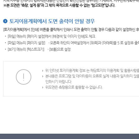
지역·지구등 안에서의 행위제한내용은 신청인이 확인신청한 경우에만 기재되며, 지구단위계획구역
※본 도면은
“측량, 설계 등”과 그 밖의 목적으로 사용할 수 없는 “참고도면”입니다.
토지이용계획에서 도면 출력이 안될 경우
[토지이용계획]에서 [인쇄] 버튼을 클릭해서 인쇄시 도면 출력이 안될 경우 다음과 같이 설정하신 
[파일] 메뉴의 [페이지 설정]에서 [배경색 및 이미지 인쇄]도 체크
[파일] 메뉴의 [페이지 설정] → 오른쪽 하단의 여백설정에서 [위쪽]과 [아래쪽]을 5 로 설정후 
[보기] 메뉴의 [텍스트크기] → [보통]으로 설정
위 인터넷 토지이용계획 정보 는 해당토지의 이용계획 및 활용사항
본내용은 프로그램 및 데이타등의 오류로 실제 내용과 일치하지 않
인하시기 바랍니다.
위도면은 측량용으로 활용할 수 없습니다.