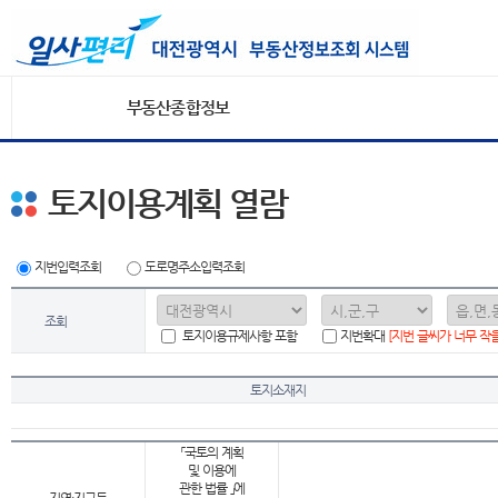
부동산종합정보
토지이용계획 열람
지번입력조회
도로명주소입력조회
조회
토지이용규제사항 포함
지번확대
[지번 글씨가 너무 작
토지소재지
「국토의 계획
및 이용에
관한 법률 」에