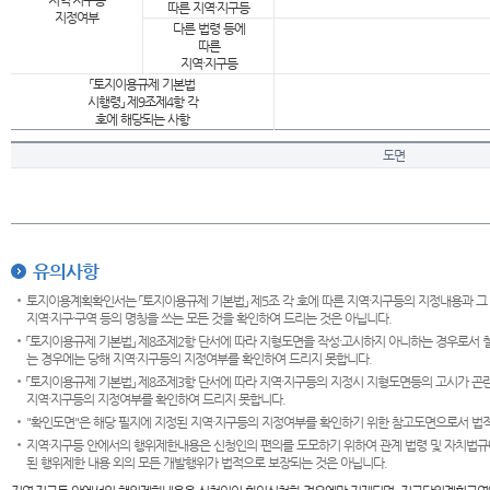
지역·지구등
따른 지역·지구등
지정여부
다른 법령 등에
따른
지역·지구등
「토지이용규제 기본법
시행령」 제9조제4항 각
호에 해당되는 사항
도면
유의사항
토지이용계획확인서는 「토지이용규제 기본법」 제5조 각 호에 따른 지역·지구등의 지정내용과 그
지역·지구·구역 등의 명칭을 쓰는 모든 것을 확인하여 드리는 것은 아닙니다.
「토지이용규제 기본법」 제8조제2항 단서에 따라 지형도면을 작성·고시하지 아니하는 경우로서 
는 경우에는 당해 지역·지구등의 지정여부를 확인하여 드리지 못합니다.
「토지이용규제 기본법」 제8조제3항 단서에 따라 지역·지구등의 지정시 지형도면등의 고시가 곤란
지역·지구등의 지정여부를 확인하여 드리지 못합니다.
"확인도면"은 해당 필지에 지정된 지역·지구등의 지정여부를 확인하기 위한 참고도면으로서 법적 
지역·지구등 안에서의 행위제한내용은 신청인의 편의를 도모하기 위하여 관계 법령 및 자치법규
된 행위제한 내용 외의 모든 개발행위가 법적으로 보장되는 것은 아닙니다.