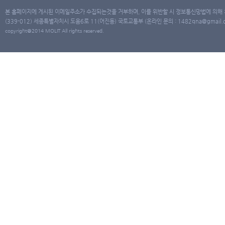
본 홈페이지에 게시된 이메일주소가 수집되는것을 거부하며, 이를 위반할 시 정보통신망법에 의해
(339-012) 세종특별자치시 도움6로 11(어진동) 국토교통부 (온라인 문의 : 1482qna@gmail.co
copyright@2014 MOLIT All rights reserved.