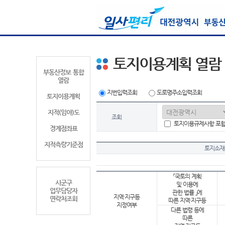
토지이용계획 열람
부동산정보 통합
열람
지번입력조회
도로명주소입력조회
토지이용계획
지적(임야)도
조회
토지이용규제사항 포
경계점좌표
지적측량기준점
토지소재
「국토의 계획
시군구
및 이용에
업무담당자
관한 법률 」에
지역·지구등
연락처조회
따른 지역·지구등
지정여부
다른 법령 등에
따른