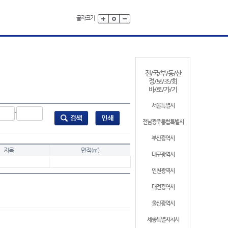
글자크기
전/국/부/동/산
정/보/조/회
바/로/가/기
서울특별시
-
전남광주통합특별시
부산광역시
지목
면적(㎡)
대구광역시
인천광역시
대전광역시
울산광역시
세종특별자치시