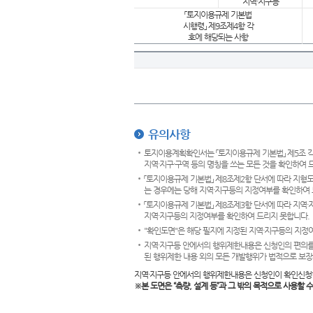
지역·지구등
「토지이용규제 기본법
시행령」 제9조제4항 각
호에 해당되는 사항
유의사항
토지이용계획확인서는 「토지이용규제 기본법」 제5조 각
지역·지구·구역 등의 명칭을 쓰는 모든 것을 확인하여 
「토지이용규제 기본법」 제8조제2항 단서에 따라 지형
는 경우에는 당해 지역·지구등의 지정여부를 확인하여 
「토지이용규제 기본법」 제8조제3항 단서에 따라 지역
지역·지구등의 지정여부를 확인하여 드리지 못합니다.
"확인도면"은 해당 필지에 지정된 지역·지구등의 지정
지역·지구등 안에서의 행위제한내용은 신청인의 편의를
된 행위제한 내용 외의 모든 개발행위가 법적으로 보장
지역·지구등 안에서의 행위제한내용은 신청인이 확인신청
※본 도면은
“측량, 설계 등”과 그 밖의 목적으로 사용할 