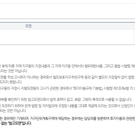
도면
 호에 따른 지역·지구등의 지정내용과 그 지역·지구등 안에서의 행위제한내용, 그리고 동법 시행령 
드리는 것은 아닙니다.
도면을 작성·고시하지 아니하는 경우로서 철도보호지구·하천구역 등과 같이 별도의 지정절차 없이 법령
드리지 못합니다.
·지구등의 지정시 지형도면등의 고시가 곤란한 경우로서 「토지이용규제 기본법」 시행령 제7조제4항 각
여부를 확인하기 위한 참고도면으로서 법적 효력이 없고, 측량, 그밖의 목적으로 사용할 수 없습니다.
 도모하기 위하여 관계 법령 및 자치법규에 규정된 내용을 그대로 제공해 드리는 것으로서 신청인이 
되는 것은 아닙니다.
한 경우에만 기재되며, 지구단위계획구역에 해당하는 경우에는 담당과를 방문하여 토지이용과 관련한
수 없는 “참고도면”입니다.