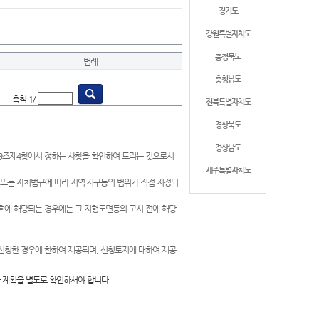
경기도
강원특별자치도
충청북도
범례
충청남도
축척 1/
전북특별자치도
경상북도
경상남도
제9조제4항에서 정하는 사항을 확인하여 드리는 것으로서
제주특별자치도
 또는 자치법규에 따라 지역·지구등의 범위가 직접 지정되
 호에 해당되는 경우에는 그 지형도면등의 고시 전에 해당
신청한 경우에 한하여 제공되며, 신청토지에 대하여 제공
 계획을 별도로 확인하셔야 합니다.