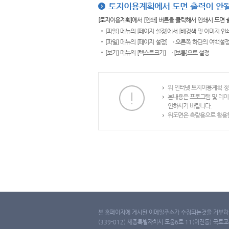
토지이용계획에서 도면 출력이 안될
[토지이용계획]에서 [인쇄] 버튼을 클릭해서 인쇄시 도면
[파일] 메뉴의 [페이지 설정]에서 [배경색 및 이미지 인
[파일] 메뉴의 [페이지 설정] → 오른쪽 하단의 여백설정
[보기] 메뉴의 [텍스트크기] → [보통]으로 설정
위 인터넷 토지이용계획 정
본내용은 프로그램 및 데이
인하시기 바랍니다.
위도면은 측량용으로 활용할
본 홈페이지에 게시된 이메일주소가 수집되는것을 거부하며
(339-012) 세종특별자치시 도움6로 11(어진동) 국토교통부 