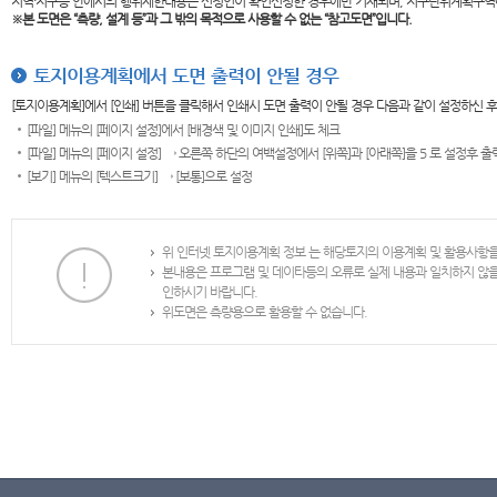
지역·지구등 안에서의 행위제한내용은 신청인이 확인신청한 경우에만 기재되며, 지구단위계획구역
※본 도면은
“측량, 설계 등”과 그 밖의 목적으로 사용할 수 없는 “참고도면”입니다.
토지이용계획에서 도면 출력이 안될 경우
[토지이용계획]에서 [인쇄] 버튼을 클릭해서 인쇄시 도면 출력이 안될 경우 다음과 같이 설정하신 
[파일] 메뉴의 [페이지 설정]에서 [배경색 및 이미지 인쇄]도 체크
[파일] 메뉴의 [페이지 설정] → 오른쪽 하단의 여백설정에서 [위쪽]과 [아래쪽]을 5 로 설정후 
[보기] 메뉴의 [텍스트크기] → [보통]으로 설정
위 인터넷 토지이용계획 정보 는 해당토지의 이용계획 및 활용사항
본내용은 프로그램 및 데이타등의 오류로 실제 내용과 일치하지 않
인하시기 바랍니다.
위도면은 측량용으로 활용할 수 없습니다.