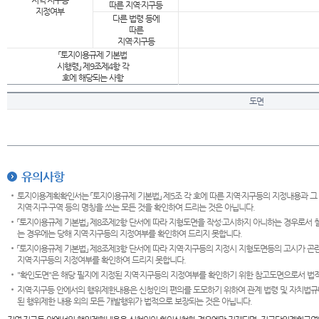
지역·지구등
따른 지역·지구등
지정여부
다른 법령 등에
따른
지역·지구등
「토지이용규제 기본법
시행령」 제9조제4항 각
호에 해당되는 사항
도면
유의사항
토지이용계획확인서는 「토지이용규제 기본법」 제5조 각 호에 따른 지역·지구등의 지정내용과 그
지역·지구·구역 등의 명칭을 쓰는 모든 것을 확인하여 드리는 것은 아닙니다.
「토지이용규제 기본법」 제8조제2항 단서에 따라 지형도면을 작성·고시하지 아니하는 경우로서 
는 경우에는 당해 지역·지구등의 지정여부를 확인하여 드리지 못합니다.
「토지이용규제 기본법」 제8조제3항 단서에 따라 지역·지구등의 지정시 지형도면등의 고시가 곤란
지역·지구등의 지정여부를 확인하여 드리지 못합니다.
"확인도면"은 해당 필지에 지정된 지역·지구등의 지정여부를 확인하기 위한 참고도면으로서 법적 
지역·지구등 안에서의 행위제한내용은 신청인의 편의를 도모하기 위하여 관계 법령 및 자치법규
된 행위제한 내용 외의 모든 개발행위가 법적으로 보장되는 것은 아닙니다.