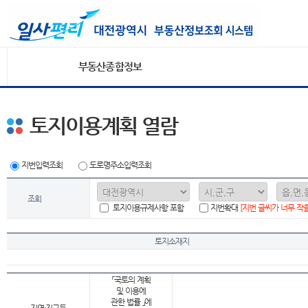
부동산종합정보
토지이용계획 열람
지번입력조회
도로명주소입력조회
조회
토지이용규제사항 포함
지번확대
[지번 글씨가 너무 작
토지소재지
「국토의 계획
및 이용에
관한 법률 」에