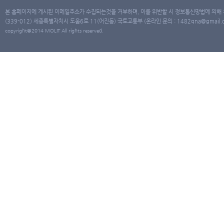
본 홈페이지에 게시된 이메일주소가 수집되는것을 거부하며, 이를 위반할 시 정보통신망법에 의해
(339-012) 세종특별자치시 도움6로 11(어진동) 국토교통부 (온라인 문의 : 1482qna@gmail.co
copyright@2014 MOLIT All rights reserved.