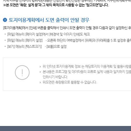
지역·지구등 안에서의 행위제한내용은 신청인이 확인신청한 경우에만 기재되며, 지구단위계획구역
※본 도면은
“측량, 설계 등”과 그 밖의 목적으로 사용할 수 없는 “참고도면”입니다.
토지이용계획에서 도면 출력이 안될 경우
[토지이용계획]에서 [인쇄] 버튼을 클릭해서 인쇄시 도면 출력이 안될 경우 다음과 같이 설정하신 
[파일] 메뉴의 [페이지 설정]에서 [배경색 및 이미지 인쇄]도 체크
[파일] 메뉴의 [페이지 설정] → 오른쪽 하단의 여백설정에서 [위쪽]과 [아래쪽]을 5 로 설정후 
[보기] 메뉴의 [텍스트크기] → [보통]으로 설정
위 인터넷 토지이용계획 정보 는 해당토지의 이용계획 및 활용사항
본내용은 프로그램 및 데이타등의 오류로 실제 내용과 일치하지 않
인하시기 바랍니다.
위도면은 측량용으로 활용할 수 없습니다.