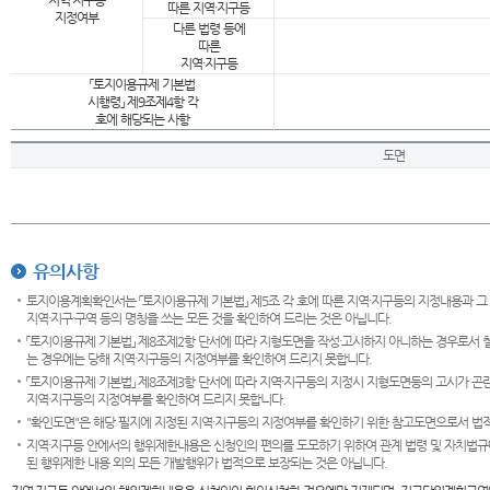
지역·지구등
따른 지역·지구등
지정여부
다른 법령 등에
따른
지역·지구등
「토지이용규제 기본법
시행령」 제9조제4항 각
호에 해당되는 사항
도면
유의사항
토지이용계획확인서는 「토지이용규제 기본법」 제5조 각 호에 따른 지역·지구등의 지정내용과 그
지역·지구·구역 등의 명칭을 쓰는 모든 것을 확인하여 드리는 것은 아닙니다.
「토지이용규제 기본법」 제8조제2항 단서에 따라 지형도면을 작성·고시하지 아니하는 경우로서 
는 경우에는 당해 지역·지구등의 지정여부를 확인하여 드리지 못합니다.
「토지이용규제 기본법」 제8조제3항 단서에 따라 지역·지구등의 지정시 지형도면등의 고시가 곤란
지역·지구등의 지정여부를 확인하여 드리지 못합니다.
"확인도면"은 해당 필지에 지정된 지역·지구등의 지정여부를 확인하기 위한 참고도면으로서 법적 
지역·지구등 안에서의 행위제한내용은 신청인의 편의를 도모하기 위하여 관계 법령 및 자치법규
된 행위제한 내용 외의 모든 개발행위가 법적으로 보장되는 것은 아닙니다.