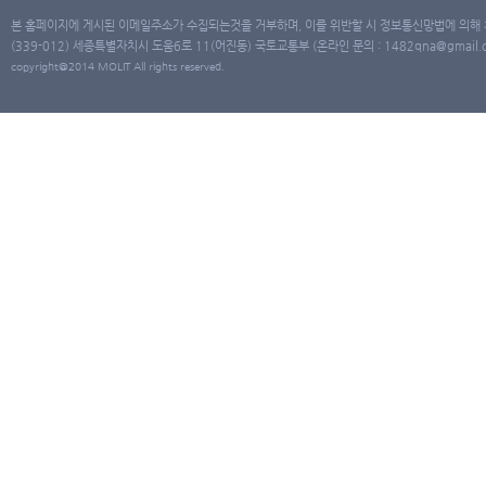
본 홈페이지에 게시된 이메일주소가 수집되는것을 거부하며, 이를 위반할 시 정보통신망법에 의해
(339-012) 세종특별자치시 도움6로 11(어진동) 국토교통부 (온라인 문의 : 1482qna@gmail.co
copyright@2014 MOLIT All rights reserved.