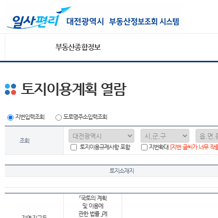
부동산종합정보
토지이용계획 열람
지번입력조회
도로명주소입력조회
조회
토지이용규제사항 포함
지번확대
[지번 글씨가 너무 작
토지소재지
「국토의 계획
및 이용에
관한 법률 」에