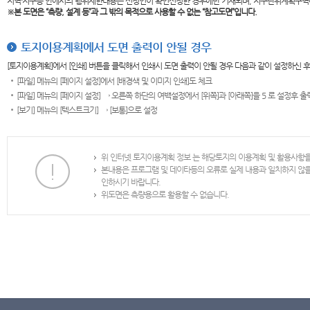
지역·지구등 안에서의 행위제한내용은 신청인이 확인신청한 경우에만 기재되며, 지구단위계획구역
※본 도면은
“측량, 설계 등”과 그 밖의 목적으로 사용할 수 없는 “참고도면”입니다.
토지이용계획에서 도면 출력이 안될 경우
[토지이용계획]에서 [인쇄] 버튼을 클릭해서 인쇄시 도면 출력이 안될 경우 다음과 같이 설정하신 
[파일] 메뉴의 [페이지 설정]에서 [배경색 및 이미지 인쇄]도 체크
[파일] 메뉴의 [페이지 설정] → 오른쪽 하단의 여백설정에서 [위쪽]과 [아래쪽]을 5 로 설정후 
[보기] 메뉴의 [텍스트크기] → [보통]으로 설정
위 인터넷 토지이용계획 정보 는 해당토지의 이용계획 및 활용사항
본내용은 프로그램 및 데이타등의 오류로 실제 내용과 일치하지 않
인하시기 바랍니다.
위도면은 측량용으로 활용할 수 없습니다.