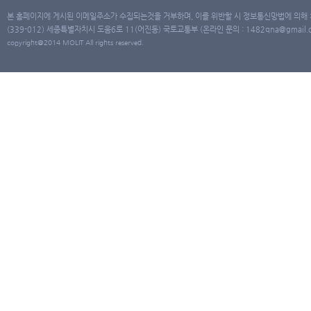
본 홈페이지에 게시된 이메일주소가 수집되는것을 거부하며, 이를 위반할 시 정보통신망법에 의해
(339-012) 세종특별자치시 도움6로 11(어진동) 국토교통부 (온라인 문의 : 1482qna@gmail.co
copyright@2014 MOLIT All rights reserved.