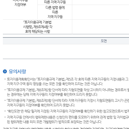
지역·지구등
따른 지역·지구등
지정여부
다른 법령 등에
따른
지역·지구등
「토지이용규제 기본법
시행령」 제9조제4항 각
호에 해당되는 사항
도면
유의사항
토지이용계획확인서는 「토지이용규제 기본법」 제5조 각 호에 따른 지역·지구등의 지정내용과 그
지역·지구·구역 등의 명칭을 쓰는 모든 것을 확인하여 드리는 것은 아닙니다.
「토지이용규제 기본법」 제8조제2항 단서에 따라 지형도면을 작성·고시하지 아니하는 경우로서 
는 경우에는 당해 지역·지구등의 지정여부를 확인하여 드리지 못합니다.
「토지이용규제 기본법」 제8조제3항 단서에 따라 지역·지구등의 지정시 지형도면등의 고시가 곤란
지역·지구등의 지정여부를 확인하여 드리지 못합니다.
"확인도면"은 해당 필지에 지정된 지역·지구등의 지정여부를 확인하기 위한 참고도면으로서 법적 
지역·지구등 안에서의 행위제한내용은 신청인의 편의를 도모하기 위하여 관계 법령 및 자치법규
된 행위제한 내용 외의 모든 개발행위가 법적으로 보장되는 것은 아닙니다.