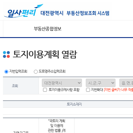
부동산종합정보
토지이용계획 열람
지번입력조회
도로명주소입력조회
조회
토지이용규제사항 포함
지번확대
[지번 글씨가 너무 작
토지소재지
「국토의 계획
및 이용에
관한 법률 」에