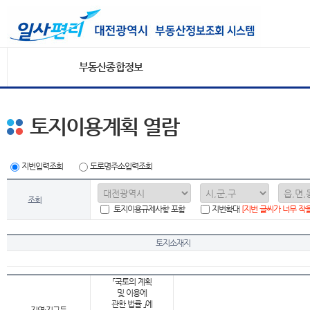
부동산종합정보
토지이용계획 열람
지번입력조회
도로명주소입력조회
조회
토지이용규제사항 포함
지번확대
[지번 글씨가 너무 작
토지소재지
「국토의 계획
및 이용에
관한 법률 」에