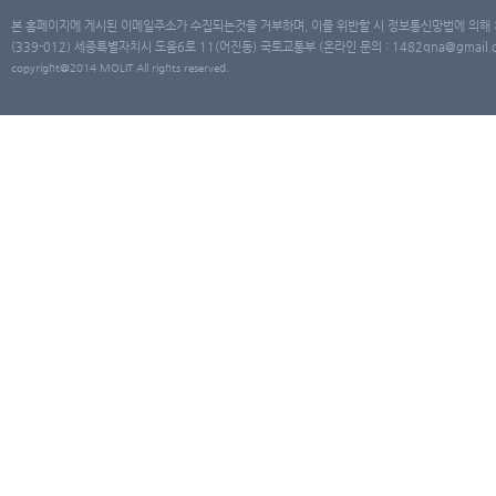
본 홈페이지에 게시된 이메일주소가 수집되는것을 거부하며, 이를 위반할 시 정보통신망법에 의해
(339-012) 세종특별자치시 도움6로 11(어진동) 국토교통부 (온라인 문의 : 1482qna@gmail.co
copyright@2014 MOLIT All rights reserved.