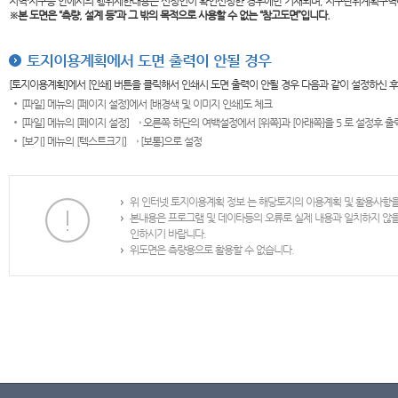
지역·지구등 안에서의 행위제한내용은 신청인이 확인신청한 경우에만 기재되며, 지구단위계획구역
※본 도면은
“측량, 설계 등”과 그 밖의 목적으로 사용할 수 없는 “참고도면”입니다.
토지이용계획에서 도면 출력이 안될 경우
[토지이용계획]에서 [인쇄] 버튼을 클릭해서 인쇄시 도면 출력이 안될 경우 다음과 같이 설정하신 
[파일] 메뉴의 [페이지 설정]에서 [배경색 및 이미지 인쇄]도 체크
[파일] 메뉴의 [페이지 설정] → 오른쪽 하단의 여백설정에서 [위쪽]과 [아래쪽]을 5 로 설정후 
[보기] 메뉴의 [텍스트크기] → [보통]으로 설정
위 인터넷 토지이용계획 정보 는 해당토지의 이용계획 및 활용사항
본내용은 프로그램 및 데이타등의 오류로 실제 내용과 일치하지 않
인하시기 바랍니다.
위도면은 측량용으로 활용할 수 없습니다.