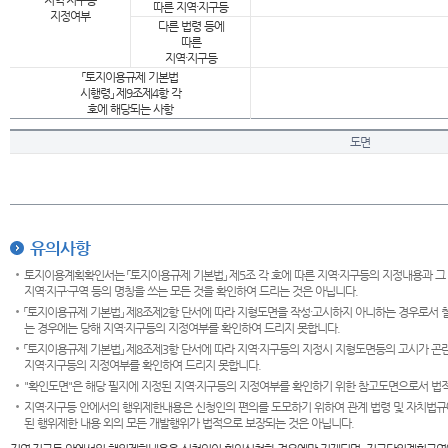
지역·지구등
따른 지역·지구등
지정여부
다른 법령 등에
따른
지역·지구등
「토지이용규제 기본법
시행령」 제9조제4항 각
호에 해당되는 사항
도면
유의사항
토지이용계획확인서는 「토지이용규제 기본법」 제5조 각 호에 따른 지역·지구등의 지정내용과 그
지역·지구·구역 등의 명칭을 쓰는 모든 것을 확인하여 드리는 것은 아닙니다.
「토지이용규제 기본법」 제8조제2항 단서에 따라 지형도면을 작성·고시하지 아니하는 경우로서 
는 경우에는 당해 지역·지구등의 지정여부를 확인하여 드리지 못합니다.
「토지이용규제 기본법」 제8조제3항 단서에 따라 지역·지구등의 지정시 지형도면등의 고시가 곤란
지역·지구등의 지정여부를 확인하여 드리지 못합니다.
"확인도면"은 해당 필지에 지정된 지역·지구등의 지정여부를 확인하기 위한 참고도면으로서 법적 
지역·지구등 안에서의 행위제한내용은 신청인의 편의를 도모하기 위하여 관계 법령 및 자치법규
된 행위제한 내용 외의 모든 개발행위가 법적으로 보장되는 것은 아닙니다.