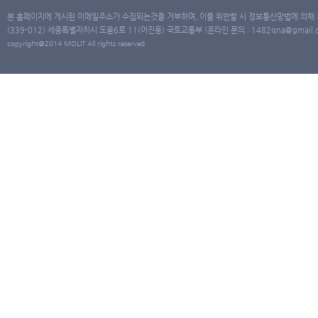
본 홈페이지에 게시된 이메일주소가 수집되는것을 거부하며, 이를 위반할 시 정보통신망법에 의해
(339-012) 세종특별자치시 도움6로 11(어진동) 국토교통부 (온라인 문의 : 1482qna@gmail.co
copyright@2014 MOLIT All rights reserved.