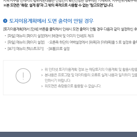
지역·지구등 안에서의 행위제한내용은 신청인이 확인신청한 경우에만 기재되며, 지구단위계획구역
※본 도면은
“측량, 설계 등”과 그 밖의 목적으로 사용할 수 없는 “참고도면”입니다.
토지이용계획에서 도면 출력이 안될 경우
[토지이용계획]에서 [인쇄] 버튼을 클릭해서 인쇄시 도면 출력이 안될 경우 다음과 같이 설정하신 
[파일] 메뉴의 [페이지 설정]에서 [배경색 및 이미지 인쇄]도 체크
[파일] 메뉴의 [페이지 설정] → 오른쪽 하단의 여백설정에서 [위쪽]과 [아래쪽]을 5 로 설정후 
[보기] 메뉴의 [텍스트크기] → [보통]으로 설정
위 인터넷 토지이용계획 정보 는 해당토지의 이용계획 및 활용사항
본내용은 프로그램 및 데이타등의 오류로 실제 내용과 일치하지 않
인하시기 바랍니다.
위도면은 측량용으로 활용할 수 없습니다.