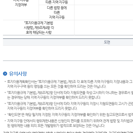
지역·지구등
따른 지역·지구등
지정여부
다른 법령 등에
따른
지역·지구등
「토지이용규제 기본법
시행령」 제9조제4항 각
호에 해당되는 사항
도면
유의사항
토지이용계획확인서는 「토지이용규제 기본법」 제5조 각 호에 따른 지역·지구등의 지정내용과 그
지역·지구·구역 등의 명칭을 쓰는 모든 것을 확인하여 드리는 것은 아닙니다.
「토지이용규제 기본법」 제8조제2항 단서에 따라 지형도면을 작성·고시하지 아니하는 경우로서 
는 경우에는 당해 지역·지구등의 지정여부를 확인하여 드리지 못합니다.
「토지이용규제 기본법」 제8조제3항 단서에 따라 지역·지구등의 지정시 지형도면등의 고시가 곤란
지역·지구등의 지정여부를 확인하여 드리지 못합니다.
"확인도면"은 해당 필지에 지정된 지역·지구등의 지정여부를 확인하기 위한 참고도면으로서 법적 
지역·지구등 안에서의 행위제한내용은 신청인의 편의를 도모하기 위하여 관계 법령 및 자치법규
된 행위제한 내용 외의 모든 개발행위가 법적으로 보장되는 것은 아닙니다.