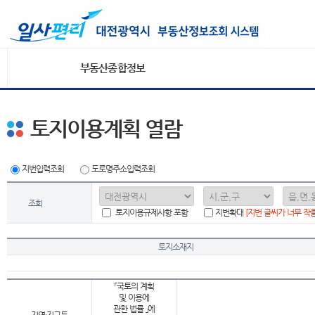
부동산종합정보
토지이용계획 열람
지번입력조회
도로명주소입력조회
조회
토지이용규제사항 포함
지번확대
[지번 글씨가 너무 작
토지소재지
「국토의 계획
및 이용에
관한 법률 」에