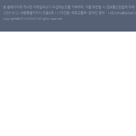
본 홈페이지에 게시된 이메일주소가 수집되는것을 거부하며, 이를 위반할 시 정보통신망법에 의해
(339-012) 세종특별자치시 도움6로 11(어진동) 국토교통부 (온라인 문의 : 1482qna@gmail.co
copyright@2014 MOLIT All rights reserved.