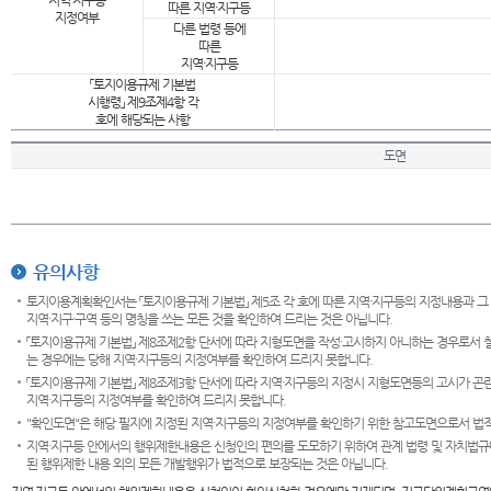
지역·지구등
따른 지역·지구등
지정여부
다른 법령 등에
따른
지역·지구등
「토지이용규제 기본법
시행령」 제9조제4항 각
호에 해당되는 사항
도면
유의사항
토지이용계획확인서는 「토지이용규제 기본법」 제5조 각 호에 따른 지역·지구등의 지정내용과 그
지역·지구·구역 등의 명칭을 쓰는 모든 것을 확인하여 드리는 것은 아닙니다.
「토지이용규제 기본법」 제8조제2항 단서에 따라 지형도면을 작성·고시하지 아니하는 경우로서 
는 경우에는 당해 지역·지구등의 지정여부를 확인하여 드리지 못합니다.
「토지이용규제 기본법」 제8조제3항 단서에 따라 지역·지구등의 지정시 지형도면등의 고시가 곤란
지역·지구등의 지정여부를 확인하여 드리지 못합니다.
"확인도면"은 해당 필지에 지정된 지역·지구등의 지정여부를 확인하기 위한 참고도면으로서 법적 
지역·지구등 안에서의 행위제한내용은 신청인의 편의를 도모하기 위하여 관계 법령 및 자치법규
된 행위제한 내용 외의 모든 개발행위가 법적으로 보장되는 것은 아닙니다.