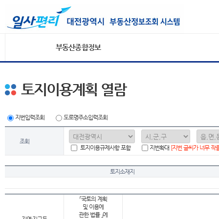
부동산종합정보
토지이용계획 열람
지번입력조회
도로명주소입력조회
조회
토지이용규제사항 포함
지번확대
[지번 글씨가 너무 작
토지소재지
「국토의 계획
및 이용에
관한 법률 」에