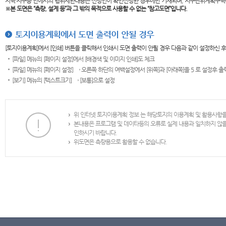
지역·지구등 안에서의 행위제한내용은 신청인이 확인신청한 경우에만 기재되며, 지구단위계획구역
※본 도면은
“측량, 설계 등”과 그 밖의 목적으로 사용할 수 없는 “참고도면”입니다.
토지이용계획에서 도면 출력이 안될 경우
[토지이용계획]에서 [인쇄] 버튼을 클릭해서 인쇄시 도면 출력이 안될 경우 다음과 같이 설정하신 
[파일] 메뉴의 [페이지 설정]에서 [배경색 및 이미지 인쇄]도 체크
[파일] 메뉴의 [페이지 설정] → 오른쪽 하단의 여백설정에서 [위쪽]과 [아래쪽]을 5 로 설정후 
[보기] 메뉴의 [텍스트크기] → [보통]으로 설정
위 인터넷 토지이용계획 정보 는 해당토지의 이용계획 및 활용사항
본내용은 프로그램 및 데이타등의 오류로 실제 내용과 일치하지 않
인하시기 바랍니다.
위도면은 측량용으로 활용할 수 없습니다.