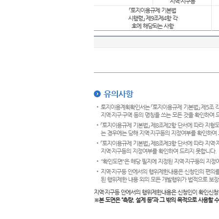
지역·지구등
「토지이용규제 기본법
시행령」 제9조제4항 각
호에 해당되는 사항
유의사항
토지이용계획확인서는 「토지이용규제 기본법」 제5조 각
지역·지구·구역 등의 명칭을 쓰는 모든 것을 확인하여 
「토지이용규제 기본법」 제8조제2항 단서에 따라 지형
는 경우에는 당해 지역·지구등의 지정여부를 확인하여 
「토지이용규제 기본법」 제8조제3항 단서에 따라 지역
지역·지구등의 지정여부를 확인하여 드리지 못합니다.
"확인도면"은 해당 필지에 지정된 지역·지구등의 지정
지역·지구등 안에서의 행위제한내용은 신청인의 편의를
된 행위제한 내용 외의 모든 개발행위가 법적으로 보장
지역·지구등 안에서의 행위제한내용은 신청인이 확인신청
※본 도면은
“측량, 설계 등”과 그 밖의 목적으로 사용할 