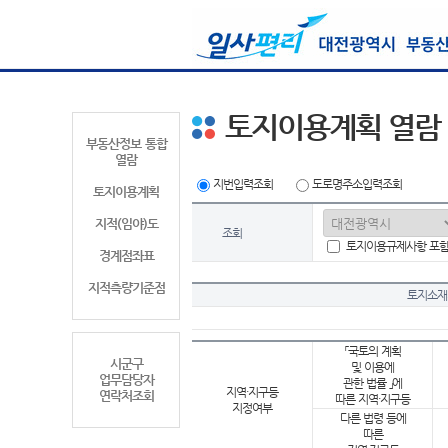
토지이용계획 열람
부동산정보 통합
열람
지번입력조회
도로명주소입력조회
토지이용계획
지적(임야)도
조회
토지이용규제사항 포
경계점좌표
지적측량기준점
토지소재
「국토의 계획
시군구
및 이용에
업무담당자
관한 법률 」에
지역·지구등
연락처조회
따른 지역·지구등
지정여부
다른 법령 등에
따른