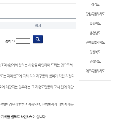
경기도
강원특별자치도
충청북도
범례
충청남도
축척 1/
전북특별자치도
경상북도
경상남도
제9조제4항에서 정하는 사항을 확인하여 드리는 것으로서
제주특별자치도
 또는 자치법규에 따라 지역·지구등의 범위가 직접 지정되
 호에 해당되는 경우에는 그 지형도면등의 고시 전에 해당
신청한 경우에 한하여 제공되며, 신청토지에 대하여 제공
 계획을 별도로 확인하셔야 합니다.