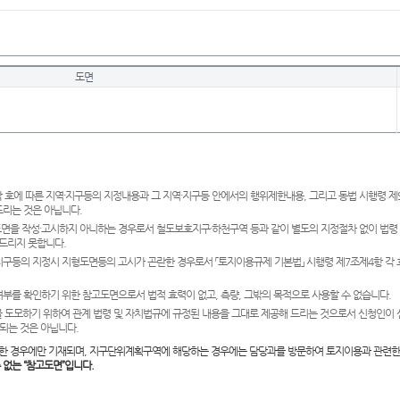
도면
 호에 따른 지역·지구등의 지정내용과 그 지역·지구등 안에서의 행위제한내용, 그리고 동법 시행령 
드리는 것은 아닙니다.
도면을 작성·고시하지 아니하는 경우로서 철도보호지구·하천구역 등과 같이 별도의 지정절차 없이 법령
드리지 못합니다.
·지구등의 지정시 지형도면등의 고시가 곤란한 경우로서 「토지이용규제 기본법」 시행령 제7조제4항 각
여부를 확인하기 위한 참고도면으로서 법적 효력이 없고, 측량, 그밖의 목적으로 사용할 수 없습니다.
 도모하기 위하여 관계 법령 및 자치법규에 규정된 내용을 그대로 제공해 드리는 것으로서 신청인이 
되는 것은 아닙니다.
한 경우에만 기재되며, 지구단위계획구역에 해당하는 경우에는 담당과를 방문하여 토지이용과 관련한
수 없는 “참고도면”입니다.