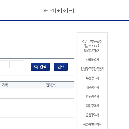
글자크기
전/국/부/동/산
정/보/조/회
바/로/가/기
서울특별시
-
전남광주통합특별시
부산광역시
지목
면적(㎡)
대구광역시
인천광역시
대전광역시
울산광역시
세종특별자치시