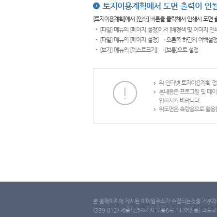
토지이용계획에서 도면 출력이 안될
[토지이용계획]에서 [인쇄] 버튼을 클릭해서 인쇄시 도면
[파일] 메뉴의 [페이지 설정]에서 [배경색 및 이미지 인
[파일] 메뉴의 [페이지 설정] → 오른쪽 하단의 여백설정
[보기] 메뉴의 [텍스트크기] → [보통]으로 설정
위 인터넷 토지이용계획 정
본내용은 프로그램 및 데이
인하시기 바랍니다.
위도면은 측량용으로 활용할
본 홈페이지에 게시된 이메일주소가 수집되는것을 거부하며
(339-012) 세종특별자치시 도움6로 11(어진동) 국토교통부 