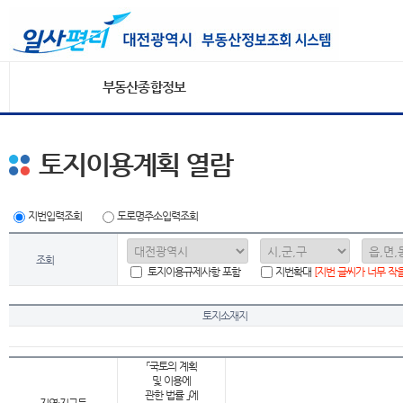
부동산종합정보
토지이용계획 열람
지번입력조회
도로명주소입력조회
조회
토지이용규제사항 포함
지번확대
[지번 글씨가 너무 작
토지소재지
「국토의 계획
및 이용에
관한 법률 」에