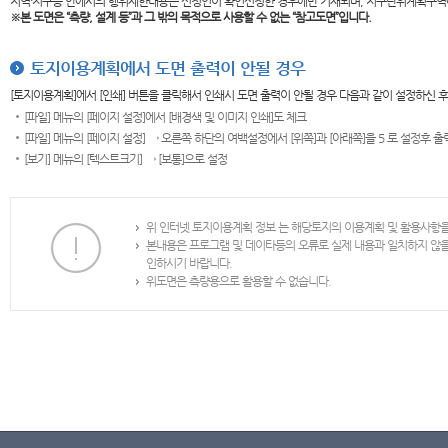
지역·지구등 안에서의 행위제한내용은 신청인이 확인신청한 경우에만 기재되며, 지구단위계획구역
※본 도면은
“측량, 설계 등”과 그 밖의 목적으로 사용할 수 없는 “참고도면”입니다.
토지이용계획에서 도면 출력이 안될 경우
[토지이용계획]에서 [인쇄] 버튼을 클릭해서 인쇄시 도면 출력이 안될 경우 다음과 같이 설정하신 
[파일] 메뉴의 [페이지 설정]에서 [배경색 및 이미지 인쇄]도 체크
[파일] 메뉴의 [페이지 설정] → 오른쪽 하단의 여백설정에서 [위쪽]과 [아래쪽]을 5 로 설정후 
[보기] 메뉴의 [텍스트크기] → [보통]으로 설정
위 인터넷 토지이용계획 정보 는 해당토지의 이용계획 및 활용사항
본내용은 프로그램 및 데이타등의 오류로 실제 내용과 일치하지 않
인하시기 바랍니다.
위도면은 측량용으로 활용할 수 없습니다.