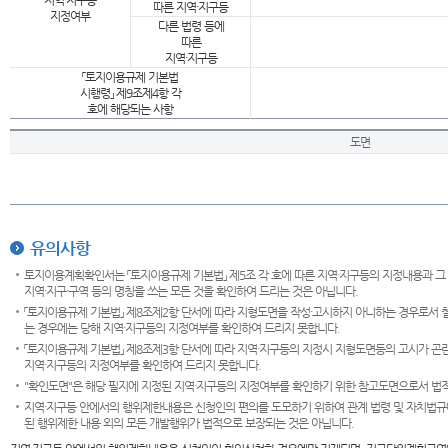
지역·지구등
따른 지역·지구등
지정여부
다른 법령 등에
따른
지역·지구등
「토지이용규제 기본법
시행령」 제9조제4항 각
호에 해당되는 사항
도면
유의사항
토지이용계획확인서는 「토지이용규제 기본법」 제5조 각 호에 따른 지역·지구등의 지정내용과 그
지역·지구·구역 등의 명칭을 쓰는 모든 것을 확인하여 드리는 것은 아닙니다.
「토지이용규제 기본법」 제8조제2항 단서에 따라 지형도면을 작성·고시하지 아니하는 경우로서 
는 경우에는 당해 지역·지구등의 지정여부를 확인하여 드리지 못합니다.
「토지이용규제 기본법」 제8조제3항 단서에 따라 지역·지구등의 지정시 지형도면등의 고시가 곤란
지역·지구등의 지정여부를 확인하여 드리지 못합니다.
"확인도면"은 해당 필지에 지정된 지역·지구등의 지정여부를 확인하기 위한 참고도면으로서 법적 
지역·지구등 안에서의 행위제한내용은 신청인의 편의를 도모하기 위하여 관계 법령 및 자치법규
된 행위제한 내용 외의 모든 개발행위가 법적으로 보장되는 것은 아닙니다.