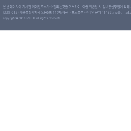
본 홈페이지에 게시된 이메일주소가 수집되는것을 거부하며, 이를 위반할 시 정보통신망법에 의해
(339-012) 세종특별자치시 도움6로 11(어진동) 국토교통부 (온라인 문의 : 1482qna@gmail.co
copyright@2014 MOLIT All rights reserved.