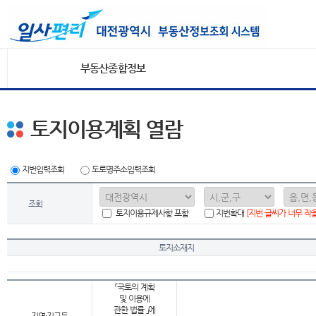
부동산종합정보
토지이용계획 열람
지번입력조회
도로명주소입력조회
조회
토지이용규제사항 포함
지번확대
[지번 글씨가 너무 작
토지소재지
「국토의 계획
및 이용에
관한 법률 」에