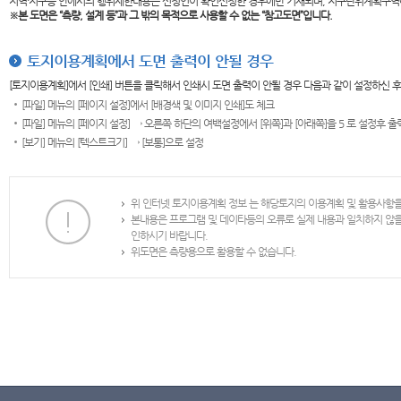
지역·지구등 안에서의 행위제한내용은 신청인이 확인신청한 경우에만 기재되며, 지구단위계획구역
※본 도면은
“측량, 설계 등”과 그 밖의 목적으로 사용할 수 없는 “참고도면”입니다.
토지이용계획에서 도면 출력이 안될 경우
[토지이용계획]에서 [인쇄] 버튼을 클릭해서 인쇄시 도면 출력이 안될 경우 다음과 같이 설정하신 
[파일] 메뉴의 [페이지 설정]에서 [배경색 및 이미지 인쇄]도 체크
[파일] 메뉴의 [페이지 설정] → 오른쪽 하단의 여백설정에서 [위쪽]과 [아래쪽]을 5 로 설정후 
[보기] 메뉴의 [텍스트크기] → [보통]으로 설정
위 인터넷 토지이용계획 정보 는 해당토지의 이용계획 및 활용사항
본내용은 프로그램 및 데이타등의 오류로 실제 내용과 일치하지 않
인하시기 바랍니다.
위도면은 측량용으로 활용할 수 없습니다.