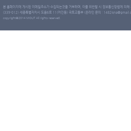
본 홈페이지에 게시된 이메일주소가 수집되는것을 거부하며, 이를 위반할 시 정보통신망법에 의해
(339-012) 세종특별자치시 도움6로 11(어진동) 국토교통부 (온라인 문의 : 1482qna@gmail.co
copyright@2014 MOLIT All rights reserved.