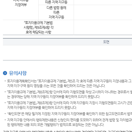
지역·지구등
따른 지역·지구등
지정여부
다른 법령 등에
따른
지역·지구등
「토지이용규제 기본법
시행령」 제9조제4항 각
호에 해당되는 사항
도면
유의사항
토지이용계획확인서는 「토지이용규제 기본법」 제5조 각 호에 따른 지역·지구등의 지정내용과 그
지역·지구·구역 등의 명칭을 쓰는 모든 것을 확인하여 드리는 것은 아닙니다.
「토지이용규제 기본법」 제8조제2항 단서에 따라 지형도면을 작성·고시하지 아니하는 경우로서 
는 경우에는 당해 지역·지구등의 지정여부를 확인하여 드리지 못합니다.
「토지이용규제 기본법」 제8조제3항 단서에 따라 지역·지구등의 지정시 지형도면등의 고시가 곤란
지역·지구등의 지정여부를 확인하여 드리지 못합니다.
"확인도면"은 해당 필지에 지정된 지역·지구등의 지정여부를 확인하기 위한 참고도면으로서 법적 
지역·지구등 안에서의 행위제한내용은 신청인의 편의를 도모하기 위하여 관계 법령 및 자치법규
된 행위제한 내용 외의 모든 개발행위가 법적으로 보장되는 것은 아닙니다.