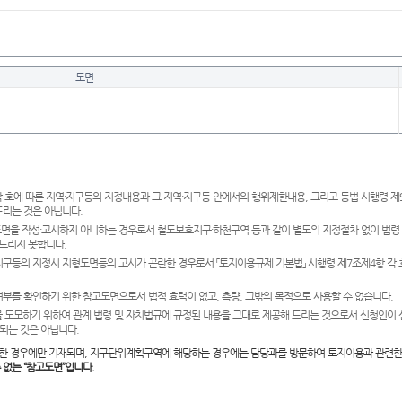
도면
 호에 따른 지역·지구등의 지정내용과 그 지역·지구등 안에서의 행위제한내용, 그리고 동법 시행령 
드리는 것은 아닙니다.
도면을 작성·고시하지 아니하는 경우로서 철도보호지구·하천구역 등과 같이 별도의 지정절차 없이 법령
드리지 못합니다.
·지구등의 지정시 지형도면등의 고시가 곤란한 경우로서 「토지이용규제 기본법」 시행령 제7조제4항 각
여부를 확인하기 위한 참고도면으로서 법적 효력이 없고, 측량, 그밖의 목적으로 사용할 수 없습니다.
 도모하기 위하여 관계 법령 및 자치법규에 규정된 내용을 그대로 제공해 드리는 것으로서 신청인이 
되는 것은 아닙니다.
한 경우에만 기재되며, 지구단위계획구역에 해당하는 경우에는 담당과를 방문하여 토지이용과 관련한
수 없는 “참고도면”입니다.