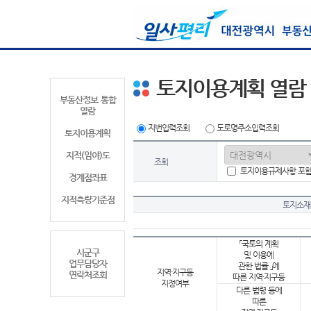
토지이용계획 열람
부동산정보 통합
열람
지번입력조회
도로명주소입력조회
토지이용계획
지적(임야)도
조회
토지이용규제사항 포
경계점좌표
지적측량기준점
토지소재
「국토의 계획
시군구
및 이용에
업무담당자
관한 법률 」에
지역·지구등
연락처조회
따른 지역·지구등
지정여부
다른 법령 등에
따른