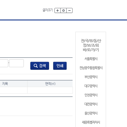
글자크기
전/국/부/동/산
정/보/조/회
바/로/가/기
서울특별시
-
전남광주통합특별시
부산광역시
지목
면적(㎡)
대구광역시
인천광역시
대전광역시
울산광역시
세종특별자치시