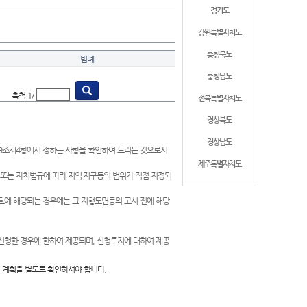
경기도
강원특별자치도
충청북도
범례
충청남도
축척 1/
전북특별자치도
경상북도
경상남도
제9조제4항에서 정하는 사항을 확인하여 드리는 것으로서
제주특별자치도
 또는 자치법규에 따라 지역·지구등의 범위가 직접 지정되
 호에 해당되는 경우에는 그 지형도면등의 고시 전에 해당
신청한 경우에 한하여 제공되며, 신청토지에 대하여 제공
 계획을 별도로 확인하셔야 합니다.