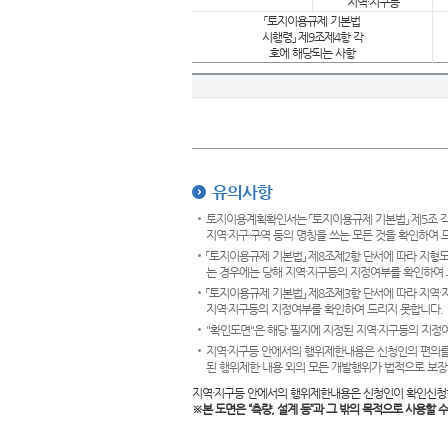
지역·지구등
「토지이용규제 기본법
시행령」 제9조제4항 각
호에 해당되는 사항
유의사항
토지이용계획확인서는 「토지이용규제 기본법」 제5조 각
지역·지구·구역 등의 명칭을 쓰는 모든 것을 확인하여 
「토지이용규제 기본법」 제8조제2항 단서에 따라 지형
는 경우에는 당해 지역·지구등의 지정여부를 확인하여 
「토지이용규제 기본법」 제8조제3항 단서에 따라 지역
지역·지구등의 지정여부를 확인하여 드리지 못합니다.
"확인도면"은 해당 필지에 지정된 지역·지구등의 지정
지역·지구등 안에서의 행위제한내용은 신청인의 편의를
된 행위제한 내용 외의 모든 개발행위가 법적으로 보장
지역·지구등 안에서의 행위제한내용은 신청인이 확인신청
※본 도면은
“측량, 설계 등”과 그 밖의 목적으로 사용할 