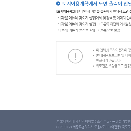
토지이용계획에서 도면 출력이 안될
[토지이용계획]에서 [인쇄] 버튼을 클릭해서 인쇄시 도면
[파일] 메뉴의 [페이지 설정]에서 [배경색 및 이미지 인
[파일] 메뉴의 [페이지 설정] → 오른쪽 하단의 여백설정
[보기] 메뉴의 [텍스트크기] → [보통]으로 설정
위 인터넷 토지이용계획 정
본내용은 프로그램 및 데이
인하시기 바랍니다.
위도면은 측량용으로 활용할
본 홈페이지에 게시된 이메일주소가 수집되는것을 거부하며
(339-012) 세종특별자치시 도움6로 11(어진동) 국토교통부 