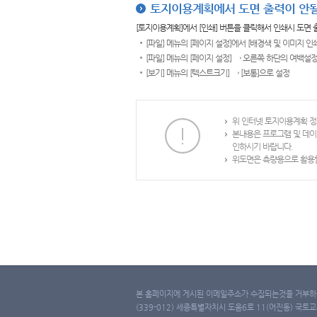
토지이용계획에서 도면 출력이 안될
[토지이용계획]에서 [인쇄] 버튼을 클릭해서 인쇄시 도면
[파일] 메뉴의 [페이지 설정]에서 [배경색 및 이미지 인
[파일] 메뉴의 [페이지 설정] → 오른쪽 하단의 여백설정
[보기] 메뉴의 [텍스트크기] → [보통]으로 설정
위 인터넷 토지이용계획 정
본내용은 프로그램 및 데이
인하시기 바랍니다.
위도면은 측량용으로 활용할
본 홈페이지에 게시된 이메일주소가 수집되는것을 거부하며
(339-012) 세종특별자치시 도움6로 11(어진동) 국토교통부 