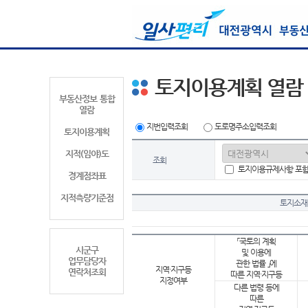
토지이용계획 열람
부동산정보 통합
열람
지번입력조회
도로명주소입력조회
토지이용계획
지적(임야)도
조회
토지이용규제사항 포
경계점좌표
지적측량기준점
토지소재
「국토의 계획
시군구
및 이용에
업무담당자
관한 법률 」에
지역·지구등
연락처조회
따른 지역·지구등
지정여부
다른 법령 등에
따른