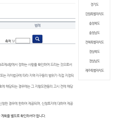
경기도
강원특별자치도
충청북도
범례
충청남도
축척 1/
전북특별자치도
경상북도
경상남도
제9조제4항에서 정하는 사항을 확인하여 드리는 것으로서
제주특별자치도
 또는 자치법규에 따라 지역·지구등의 범위가 직접 지정되
 호에 해당되는 경우에는 그 지형도면등의 고시 전에 해당
신청한 경우에 한하여 제공되며, 신청토지에 대하여 제공
 계획을 별도로 확인하셔야 합니다.