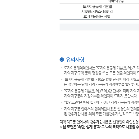
지역·지구등
「토지이용규제 기본법
시행령」 제9조제4항 각
호에 해당되는 사항
유의사항
토지이용계획확인서는 「토지이용규제 기본법」 제5조 각
지역·지구·구역 등의 명칭을 쓰는 모든 것을 확인하여 
「토지이용규제 기본법」 제8조제2항 단서에 따라 지형
는 경우에는 당해 지역·지구등의 지정여부를 확인하여 
「토지이용규제 기본법」 제8조제3항 단서에 따라 지역
지역·지구등의 지정여부를 확인하여 드리지 못합니다.
"확인도면"은 해당 필지에 지정된 지역·지구등의 지정
지역·지구등 안에서의 행위제한내용은 신청인의 편의를
된 행위제한 내용 외의 모든 개발행위가 법적으로 보장
지역·지구등 안에서의 행위제한내용은 신청인이 확인신청
※본 도면은
“측량, 설계 등”과 그 밖의 목적으로 사용할 