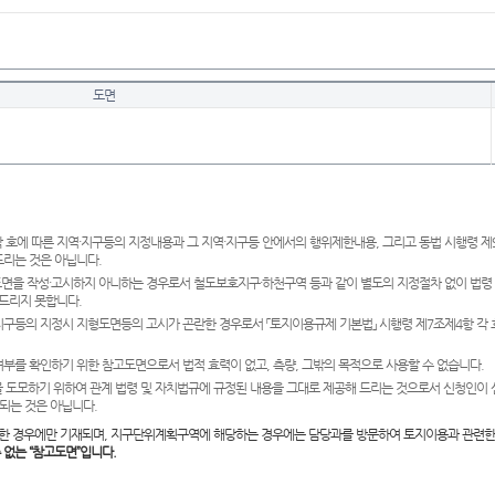
도면
 호에 따른 지역·지구등의 지정내용과 그 지역·지구등 안에서의 행위제한내용, 그리고 동법 시행령 
드리는 것은 아닙니다.
도면을 작성·고시하지 아니하는 경우로서 철도보호지구·하천구역 등과 같이 별도의 지정절차 없이 법령
드리지 못합니다.
·지구등의 지정시 지형도면등의 고시가 곤란한 경우로서 「토지이용규제 기본법」 시행령 제7조제4항 각
여부를 확인하기 위한 참고도면으로서 법적 효력이 없고, 측량, 그밖의 목적으로 사용할 수 없습니다.
 도모하기 위하여 관계 법령 및 자치법규에 규정된 내용을 그대로 제공해 드리는 것으로서 신청인이 
되는 것은 아닙니다.
한 경우에만 기재되며, 지구단위계획구역에 해당하는 경우에는 담당과를 방문하여 토지이용과 관련한
수 없는 “참고도면”입니다.