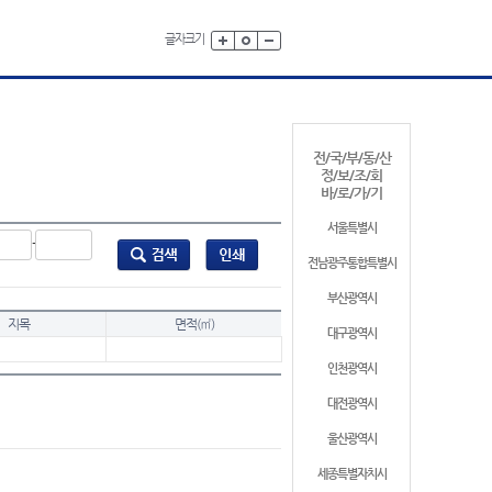
글자크기
전/국/부/동/산
정/보/조/회
바/로/가/기
서울특별시
-
전남광주통합특별시
부산광역시
지목
면적(㎡)
대구광역시
인천광역시
대전광역시
울산광역시
세종특별자치시