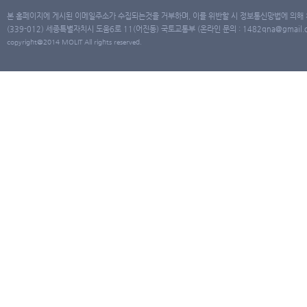
본 홈페이지에 게시된 이메일주소가 수집되는것을 거부하며, 이를 위반할 시 정보통신망법에 의해
(339-012) 세종특별자치시 도움6로 11(어진동) 국토교통부 (온라인 문의 : 1482qna@gmail.co
copyright@2014 MOLIT All rights reserved.