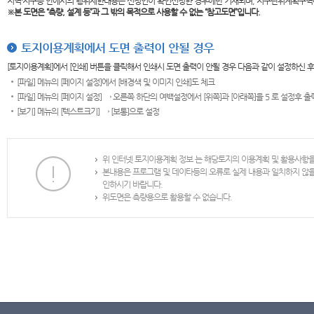
지역·지구등 안에서의 행위제한내용은 신청인이 확인신청한 경우에만 기재되며, 지구단위계획구역
※본 도면은
“측량, 설계 등”과 그 밖의 목적으로 사용할 수 없는 “참고도면”입니다.
토지이용계획에서 도면 출력이 안될 경우
[토지이용계획]에서 [인쇄] 버튼을 클릭해서 인쇄시 도면 출력이 안될 경우 다음과 같이 설정하신 
[파일] 메뉴의 [페이지 설정]에서 [배경색 및 이미지 인쇄]도 체크
[파일] 메뉴의 [페이지 설정] → 오른쪽 하단의 여백설정에서 [위쪽]과 [아래쪽]을 5 로 설정후 
[보기] 메뉴의 [텍스트크기] → [보통]으로 설정
위 인터넷 토지이용계획 정보 는 해당토지의 이용계획 및 활용사항
본내용은 프로그램 및 데이타등의 오류로 실제 내용과 일치하지 않
인하시기 바랍니다.
위도면은 측량용으로 활용할 수 없습니다.