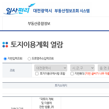
부동산종합정보
토지이용계획 열람
지번입력조회
도로명주소입력조회
조회
토지이용규제사항 포함
지번확대
[지번 글씨가 너무 작
토지소재지
「국토의 계획
및 이용에
관한 법률 」에