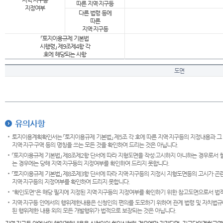
지역·지구등
따른 지역·지구등
지정여부
다른 법령 등에
따른
지역·지구등
「토지이용규제 기본법
시행령」 제9조제4항 각
호에 해당되는 사항
도면
유의사항
토지이용계획확인서는 「토지이용규제 기본법」 제5조 각 호에 따른 지역·지구등의 지정내용과 그
지역·지구·구역 등의 명칭을 쓰는 모든 것을 확인하여 드리는 것은 아닙니다.
「토지이용규제 기본법」 제8조제2항 단서에 따라 지형도면을 작성·고시하지 아니하는 경우로서 
는 경우에는 당해 지역·지구등의 지정여부를 확인하여 드리지 못합니다.
「토지이용규제 기본법」 제8조제3항 단서에 따라 지역·지구등의 지정시 지형도면등의 고시가 곤란
지역·지구등의 지정여부를 확인하여 드리지 못합니다.
"확인도면"은 해당 필지에 지정된 지역·지구등의 지정여부를 확인하기 위한 참고도면으로서 법적 
지역·지구등 안에서의 행위제한내용은 신청인의 편의를 도모하기 위하여 관계 법령 및 자치법규
된 행위제한 내용 외의 모든 개발행위가 법적으로 보장되는 것은 아닙니다.