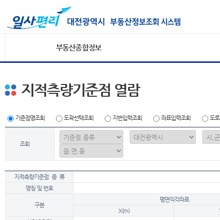
부동산종합정보
지적측량기준점 열람
기준점명조회
도곽선택조회
지번입력조회
좌표입력조회
도로
조회
지적측량기준점 종 류
명칭 및 번호
평면직각좌표
구분
X(m)