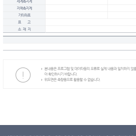
세계측지계
지역측지계
기타좌표
표 고
소 재 지
본내용은 프로그램 및 데이타등의 오류로 실제 내용과 일치하지 않
아 확인하시기 바랍니다.
위도면은 측량용으로 활용할 수 없습니다.