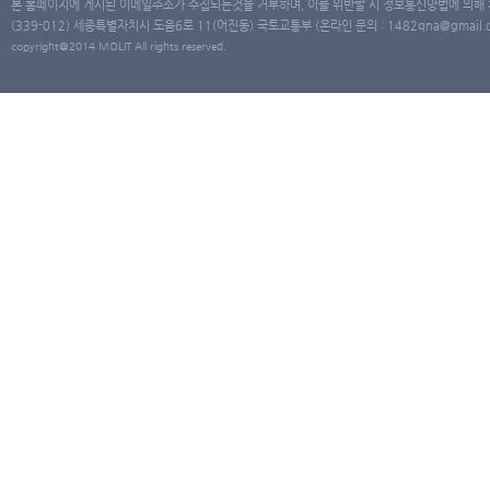
본 홈페이지에 게시된 이메일주소가 수집되는것을 거부하며, 이를 위반할 시 정보통신망법에 의해
(339-012) 세종특별자치시 도움6로 11(어진동) 국토교통부 (온라인 문의 : 1482qna@gmail.co
copyright@2014 MOLIT All rights reserved.