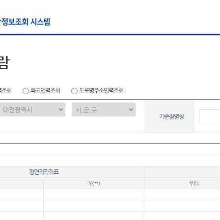
람
력조회
좌표입력조회
도로명주소입력조회
기준점명칭
평면직각좌표
Y(m)
위도