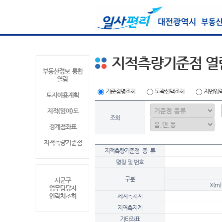
지적측량기준점 열
부동산정보 통합
열람
기준점명조회
도곽선택조회
지번입
토지이용계획
지적(임야)도
조회
경계점좌표
지적측량기준점
지적측량기준점 종 류
명칭 및 번호
구분
시군구
X(m)
업무담당자
연락처조회
세계측지계
지역측지계
기타좌표