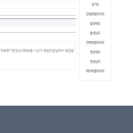
경기도
강원특별자치도
충청북도
충청남도
전북특별자치도
 지적측량기준점성과등본을 시군구 종합민원실에서 발급받
경상북도
경상남도
제주특별자치도