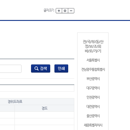
글자크기
전/국/부/동/산
정/보/조/회
바/로/가/기
서울특별시
전남광주통합특별시
부산광역시
대구광역시
인천광역시
경위도좌표
대전광역시
경도
울산광역시
세종특별자치시