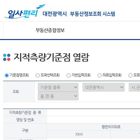
부동산종합정보
지적측량기준점 열람
기준점명조회
도곽선택조회
지번입력조회
좌표입력조회
도로
조회
지적측량기준점 종 류
명칭 및 번호
평면직각좌표
구분
X(m)