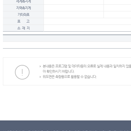
세계측지계
지역측지계
기타좌표
표 고
소 재 지
본내용은 프로그램 및 데이타등의 오류로 실제 내용과 일치하지 않
아 확인하시기 바랍니다.
위도면은 측량용으로 활용할 수 없습니다.