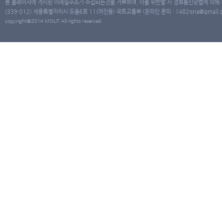
본 홈페이지에 게시된 이메일주소가 수집되는것을 거부하며, 이를 위반할 시 정보통신망법에 의해
(339-012) 세종특별자치시 도움6로 11(어진동) 국토교통부 (온라인 문의 : 1482qna@gmail.co
copyright@2014 MOLIT All rights reserved.