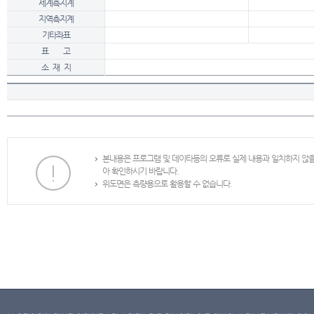
세계측지계
지역측지계
기타좌표
표 고
소 재 지
본내용은 프로그램 및 데이타등의 오류로 실제 내용과 일치하지 않
아 확인하시기 바랍니다.
위도면은 측량용으로 활용할 수 없습니다.