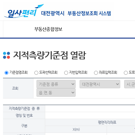
부동산종합정보
지적측량기준점 열람
기준점명조회
도곽선택조회
지번입력조회
좌표입력조회
도로
조회
지적측량기준점 종 류
명칭 및 번호
평면직각좌표
구분
X(m)