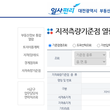
지적측량기준점 열
부동산정보 통합
열람
기준점명조회
도곽선택조회
지번입
토지이용계획
지적(임야)도
조회
경계점좌표
지적측량기준점
지적측량기준점 종 류
명칭 및 번호
구분
시군구
X(m)
업무담당자
연락처조회
세계측지계
지역측지계
기타좌표