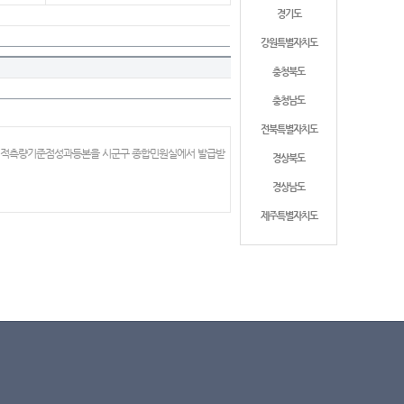
경기도
강원특별자치도
충청북도
충청남도
전북특별자치도
 지적측량기준점성과등본을 시군구 종합민원실에서 발급받
경상북도
경상남도
제주특별자치도