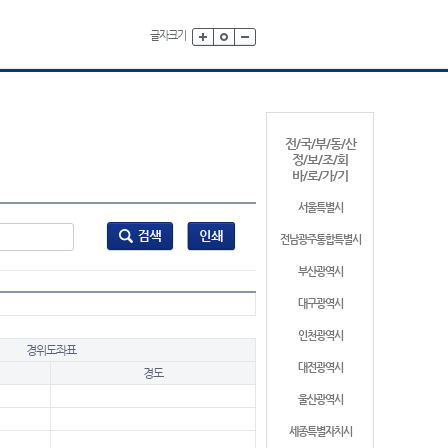
글자크기
전/국/부/동/산
정/보/조/회
바/로/가/기
서울특별시
전남광주통합특별시
부산광역시
대구광역시
인천광역시
경위도좌표
대전광역시
경도
울산광역시
세종특별자치시