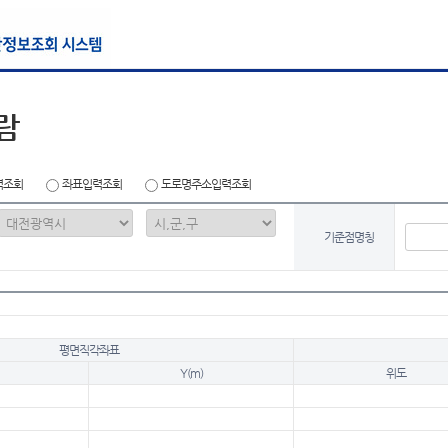
람
력조회
좌표입력조회
도로명주소입력조회
기준점명칭
평면직각좌표
Y(m)
위도