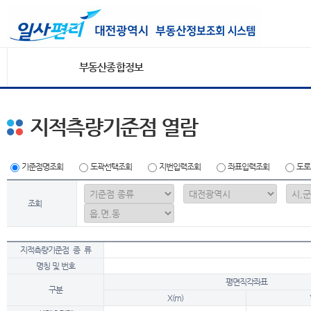
부동산종합정보
지적측량기준점 열람
기준점명조회
도곽선택조회
지번입력조회
좌표입력조회
도로
조회
지적측량기준점 종 류
명칭 및 번호
평면직각좌표
구분
X(m)