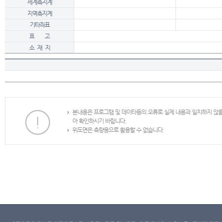
세계측지계
지역측지계
기타좌표
표 고
소 재 지
본내용은 프로그램 및 데이타등의 오류로 실제 내용과 일치하지 않
아 확인하시기 바랍니다.
위도면은 측량용으로 활용할 수 없습니다.