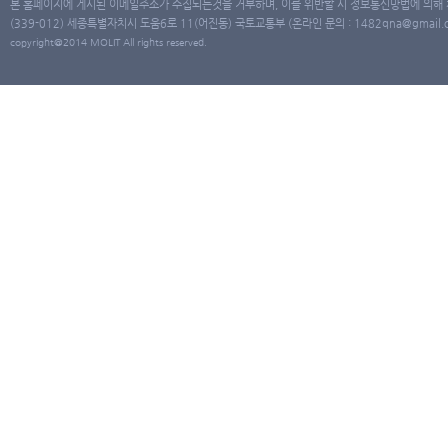
본 홈페이지에 게시된 이메일주소가 수집되는것을 거부하며, 이를 위반할 시 정보통신망법에 의해
(339-012) 세종특별자치시 도움6로 11(어진동) 국토교통부 (온라인 문의 : 1482qna@gmail.co
copyright@2014 MOLIT All rights reserved.