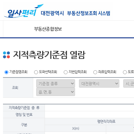
부동산종합정보
지적측량기준점 열람
기준점명조회
도곽선택조회
지번입력조회
좌표입력조회
도로
조회
지적측량기준점 종 류
명칭 및 번호
평면직각좌표
구분
X(m)