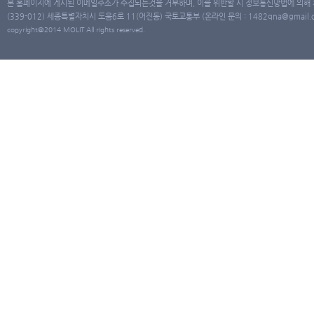
본 홈페이지에 게시된 이메일주소가 수집되는것을 거부하며, 이를 위반할 시 정보통신망법에 의해
(339-012) 세종특별자치시 도움6로 11(어진동) 국토교통부 (온라인 문의 : 1482qna@gmail.co
copyright@2014 MOLIT All rights reserved.