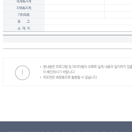
세계측지계
지역측지계
기타좌표
표 고
소 재 지
본내용은 프로그램 및 데이타등의 오류로 실제 내용과 일치하지 않
아 확인하시기 바랍니다.
위도면은 측량용으로 활용할 수 없습니다.