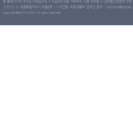
본 홈페이지에 게시된 이메일주소가 수집되는것을 거부하며, 이를 위반할 시 정보통신망법에 의해
(339-012) 세종특별자치시 도움6로 11(어진동) 국토교통부 (온라인 문의 : 1482qna@gmail.co
copyright@2014 MOLIT All rights reserved.