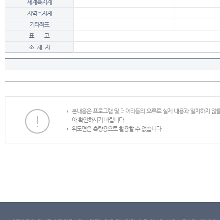
세계측지계
지역측지계
기타좌표
표 고
소 재 지
본내용은 프로그램 및 데이타등의 오류로 실제 내용과 일치하지 않
아 확인하시기 바랍니다.
위도면은 측량용으로 활용할 수 없습니다.