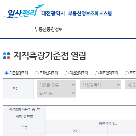
부동산종합정보
지적측량기준점 열람
기준점명조회
도곽선택조회
지번입력조회
좌표입력조회
도로
조회
지적측량기준점 종 류
명칭 및 번호
평면직각좌표
구분
X(m)