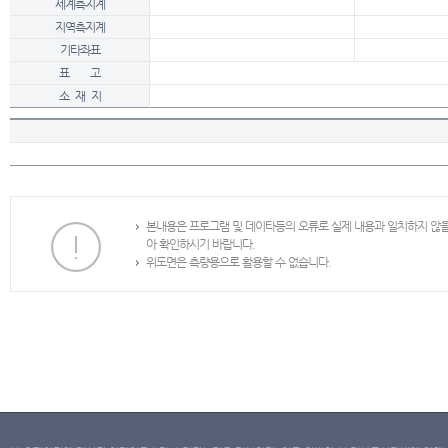
세계측지계
지역측지계
기타좌표
표 고
소 재 지
본내용은 프로그램 및 데이타등의 오류로 실제 내용과 일치하지 않
아 확인하시기 바랍니다.
위도면은 측량용으로 활용할 수 없습니다.