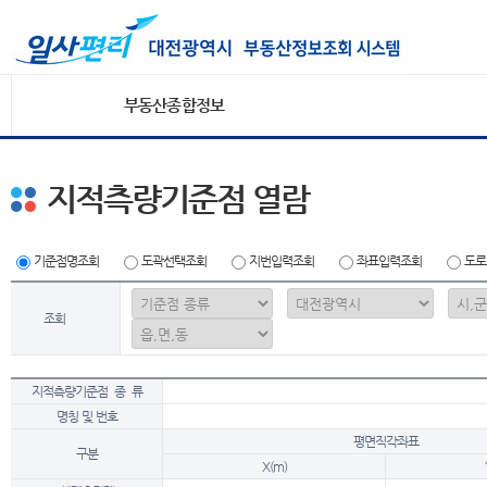
부동산종합정보
지적측량기준점 열람
기준점명조회
도곽선택조회
지번입력조회
좌표입력조회
도로
조회
지적측량기준점 종 류
명칭 및 번호
평면직각좌표
구분
X(m)