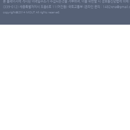
본 홈페이지에 게시된 이메일주소가 수집되는것을 거부하며, 이를 위반할 시 정보통신망법에 의해
(339-012) 세종특별자치시 도움6로 11(어진동) 국토교통부 (온라인 문의 : 1482qna@gmail.co
copyright@2014 MOLIT All rights reserved.