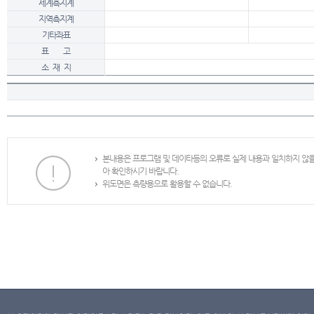
세계측지계
지역측지계
기타좌표
표 고
소 재 지
본내용은 프로그램 및 데이타등의 오류로 실제 내용과 일치하지 않
아 확인하시기 바랍니다.
위도면은 측량용으로 활용할 수 없습니다.