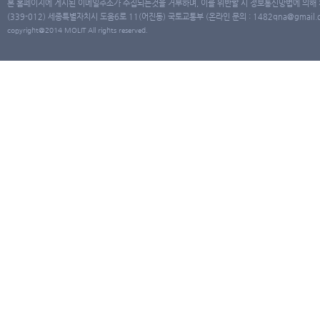
본 홈페이지에 게시된 이메일주소가 수집되는것을 거부하며, 이를 위반할 시 정보통신망법에 의해
(339-012) 세종특별자치시 도움6로 11(어진동) 국토교통부 (온라인 문의 : 1482qna@gmail.co
copyright@2014 MOLIT All rights reserved.