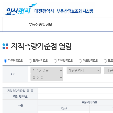
부동산종합정보
지적측량기준점 열람
기준점명조회
도곽선택조회
지번입력조회
좌표입력조회
도로
조회
지적측량기준점 종 류
명칭 및 번호
평면직각좌표
구분
X(m)