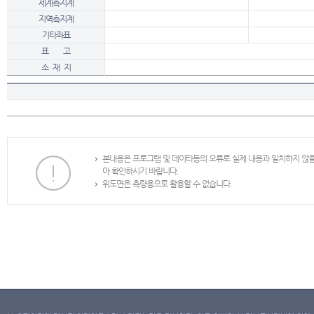
세계측지계
지역측지계
기타좌표
표 고
소 재 지
본내용은 프로그램 및 데이타등의 오류로 실제 내용과 일치하지 않
아 확인하시기 바랍니다.
위도면은 측량용으로 활용할 수 없습니다.