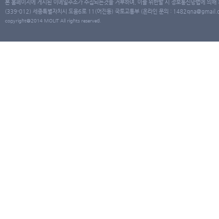
본 홈페이지에 게시된 이메일주소가 수집되는것을 거부하며, 이를 위반할 시 정보통신망법에 의해
(339-012) 세종특별자치시 도움6로 11(어진동) 국토교통부 (온라인 문의 : 1482qna@gmail.co
copyright@2014 MOLIT All rights reserved.