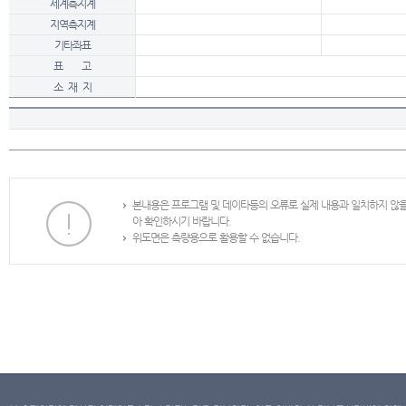
세계측지계
지역측지계
기타좌표
표 고
소 재 지
본내용은 프로그램 및 데이타등의 오류로 실제 내용과 일치하지 않
아 확인하시기 바랍니다.
위도면은 측량용으로 활용할 수 없습니다.