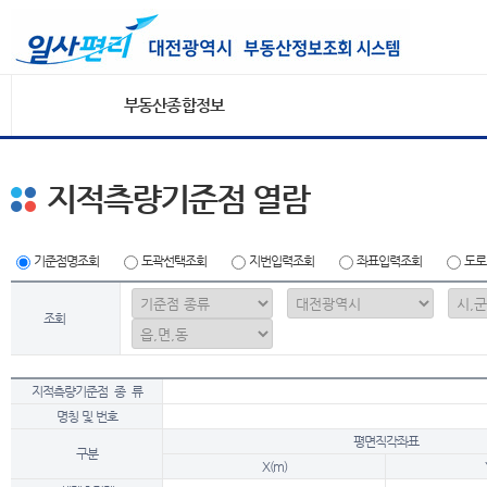
부동산종합정보
지적측량기준점 열람
기준점명조회
도곽선택조회
지번입력조회
좌표입력조회
도로
조회
지적측량기준점 종 류
명칭 및 번호
평면직각좌표
구분
X(m)