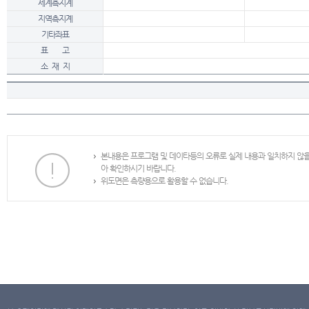
세계측지계
지역측지계
기타좌표
표 고
소 재 지
본내용은 프로그램 및 데이타등의 오류로 실제 내용과 일치하지 않
아 확인하시기 바랍니다.
위도면은 측량용으로 활용할 수 없습니다.