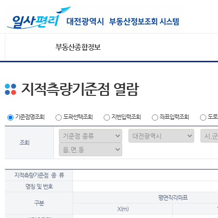
부동산종합정보
지적측량기준점 열람
기준점명조회
도곽선택조회
지번입력조회
좌표입력조회
도로
조회
지적측량기준점 종 류
명칭 및 번호
평면직각좌표
구분
X(m)