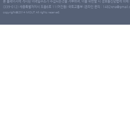
본 홈페이지에 게시된 이메일주소가 수집되는것을 거부하며, 이를 위반할 시 정보통신망법에 의해
(339-012) 세종특별자치시 도움6로 11(어진동) 국토교통부 (온라인 문의 : 1482qna@gmail.co
copyright@2014 MOLIT All rights reserved.