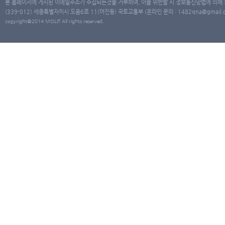
본 홈페이지에 게시된 이메일주소가 수집되는것을 거부하며, 이를 위반할 시 정보통신망법에 의해
(339-012) 세종특별자치시 도움6로 11(어진동) 국토교통부 (온라인 문의 : 1482qna@gmail.co
copyright@2014 MOLIT All rights reserved.