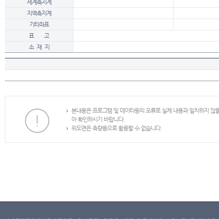
세계측지계
지역측지계
기타좌표
표 고
소 재 지
본내용은 프로그램 및 데이타등의 오류로 실제 내용과 일치하지 않
아 확인하시기 바랍니다.
위도면은 측량용으로 활용할 수 없습니다.