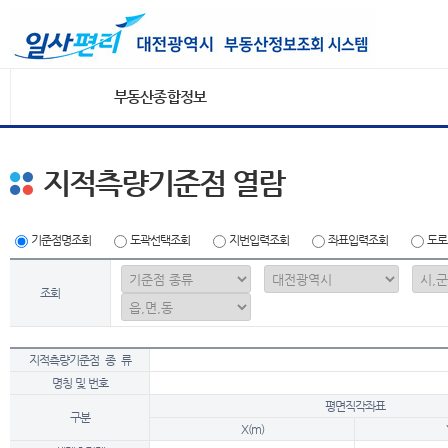
부동산종합정보
지적측량기준점 열람
기준점명조회
도곽선택조회
지번입력조회
좌표입력조회
도로
조회
지적측량기준점 종 류
명칭 및 번호
평면직각좌표
구분
X(m)