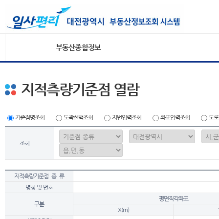
부동산종합정보
지적측량기준점 열람
기준점명조회
도곽선택조회
지번입력조회
좌표입력조회
도로
조회
지적측량기준점 종 류
명칭 및 번호
평면직각좌표
구분
X(m)