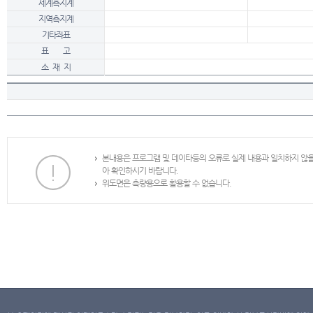
세계측지계
지역측지계
기타좌표
표 고
소 재 지
본내용은 프로그램 및 데이타등의 오류로 실제 내용과 일치하지 않
아 확인하시기 바랍니다.
위도면은 측량용으로 활용할 수 없습니다.