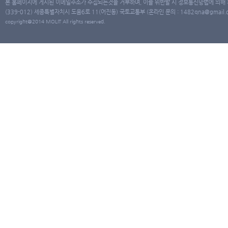
본 홈페이지에 게시된 이메일주소가 수집되는것을 거부하며, 이를 위반할 시 정보통신망법에 의해
(339-012) 세종특별자치시 도움6로 11(어진동) 국토교통부 (온라인 문의 : 1482qna@gmail.co
copyright@2014 MOLIT All rights reserved.