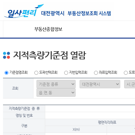
부동산종합정보
지적측량기준점 열람
기준점명조회
도곽선택조회
지번입력조회
좌표입력조회
도로
조회
지적측량기준점 종 류
명칭 및 번호
평면직각좌표
구분
X(m)