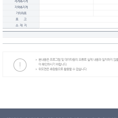
세계측지계
지역측지계
기타좌표
표 고
소 재 지
본내용은 프로그램 및 데이타등의 오류로 실제 내용과 일치하지 않
아 확인하시기 바랍니다.
위도면은 측량용으로 활용할 수 없습니다.