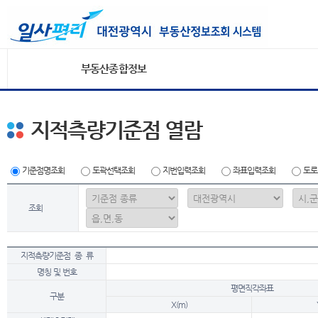
부동산종합정보
지적측량기준점 열람
기준점명조회
도곽선택조회
지번입력조회
좌표입력조회
도로
조회
지적측량기준점 종 류
명칭 및 번호
평면직각좌표
구분
X(m)