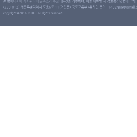
본 홈페이지에 게시된 이메일주소가 수집되는것을 거부하며, 이를 위반할 시 정보통신망법에 의해
(339-012) 세종특별자치시 도움6로 11(어진동) 국토교통부 (온라인 문의 : 1482qna@gmail.co
copyright@2014 MOLIT All rights reserved.