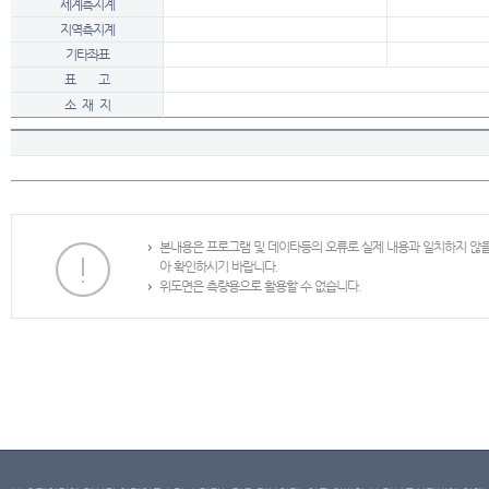
세계측지계
지역측지계
기타좌표
표 고
소 재 지
본내용은 프로그램 및 데이타등의 오류로 실제 내용과 일치하지 않
아 확인하시기 바랍니다.
위도면은 측량용으로 활용할 수 없습니다.