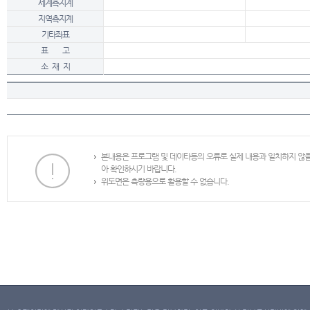
세계측지계
지역측지계
기타좌표
표 고
소 재 지
본내용은 프로그램 및 데이타등의 오류로 실제 내용과 일치하지 않
아 확인하시기 바랍니다.
위도면은 측량용으로 활용할 수 없습니다.