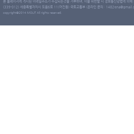
본 홈페이지에 게시된 이메일주소가 수집되는것을 거부하며, 이를 위반할 시 정보통신망법에 의해
(339-012) 세종특별자치시 도움6로 11(어진동) 국토교통부 (온라인 문의 : 1482qna@gmail.co
copyright@2014 MOLIT All rights reserved.