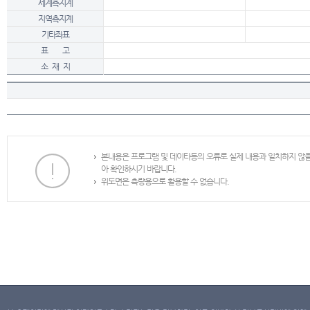
세계측지계
지역측지계
기타좌표
표 고
소 재 지
본내용은 프로그램 및 데이타등의 오류로 실제 내용과 일치하지 않
아 확인하시기 바랍니다.
위도면은 측량용으로 활용할 수 없습니다.