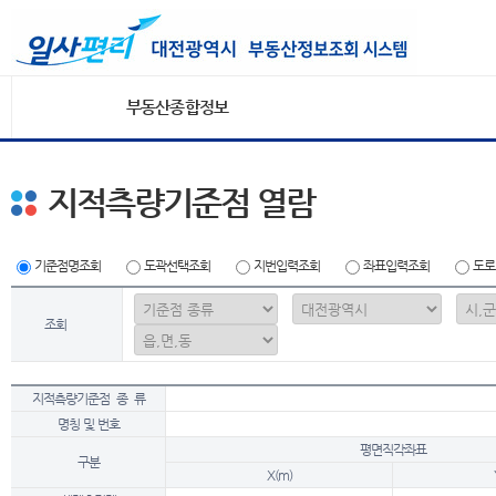
부동산종합정보
지적측량기준점 열람
기준점명조회
도곽선택조회
지번입력조회
좌표입력조회
도로
조회
지적측량기준점 종 류
명칭 및 번호
평면직각좌표
구분
X(m)