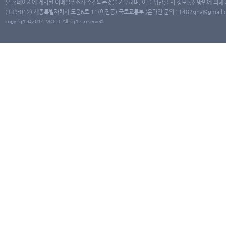
본 홈페이지에 게시된 이메일주소가 수집되는것을 거부하며, 이를 위반할 시 정보통신망법에 의해
(339-012) 세종특별자치시 도움6로 11(어진동) 국토교통부 (온라인 문의 : 1482qna@gmail.co
copyright@2014 MOLIT All rights reserved.