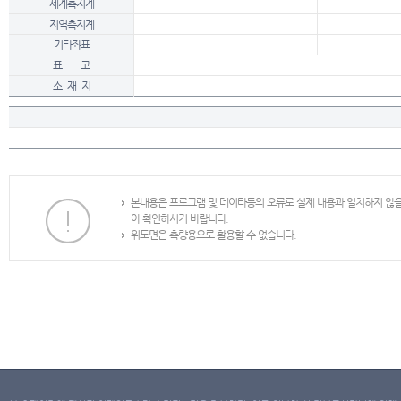
세계측지계
지역측지계
기타좌표
표 고
소 재 지
본내용은 프로그램 및 데이타등의 오류로 실제 내용과 일치하지 않
아 확인하시기 바랍니다.
위도면은 측량용으로 활용할 수 없습니다.