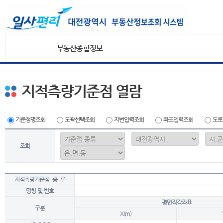
부동산종합정보
지적측량기준점 열람
기준점명조회
도곽선택조회
지번입력조회
좌표입력조회
도로
조회
지적측량기준점 종 류
명칭 및 번호
평면직각좌표
구분
X(m)