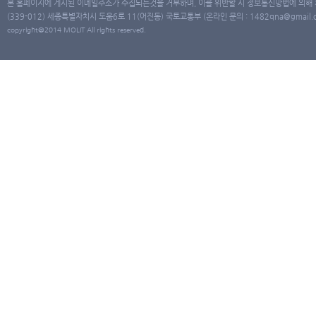
본 홈페이지에 게시된 이메일주소가 수집되는것을 거부하며, 이를 위반할 시 정보통신망법에 의해
(339-012) 세종특별자치시 도움6로 11(어진동) 국토교통부 (온라인 문의 : 1482qna@gmail.co
copyright@2014 MOLIT All rights reserved.