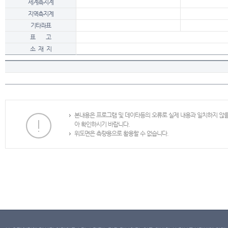
세계측지계
지역측지계
기타좌표
표 고
소 재 지
본내용은 프로그램 및 데이타등의 오류로 실제 내용과 일치하지 않
아 확인하시기 바랍니다.
위도면은 측량용으로 활용할 수 없습니다.