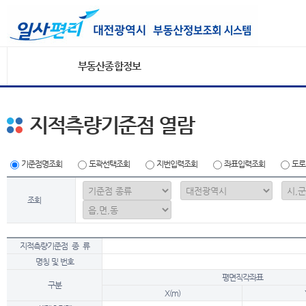
부동산종합정보
지적측량기준점 열람
기준점명조회
도곽선택조회
지번입력조회
좌표입력조회
도로
조회
지적측량기준점 종 류
명칭 및 번호
평면직각좌표
구분
X(m)