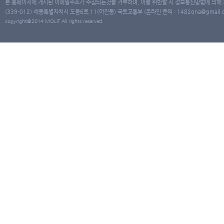
본 홈페이지에 게시된 이메일주소가 수집되는것을 거부하며, 이를 위반할 시 정보통신망법에 의해
(339-012) 세종특별자치시 도움6로 11(어진동) 국토교통부 (온라인 문의 : 1482qna@gmail.co
copyright@2014 MOLIT All rights reserved.