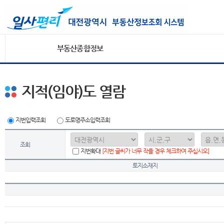
부동산종합정보
지적(임야)도 열람
지번입력조회
도로명주소입력조회
조회
지번확대
[지번 글씨가 너무 작을 경우 체크하여 주십시오]
토지소재지