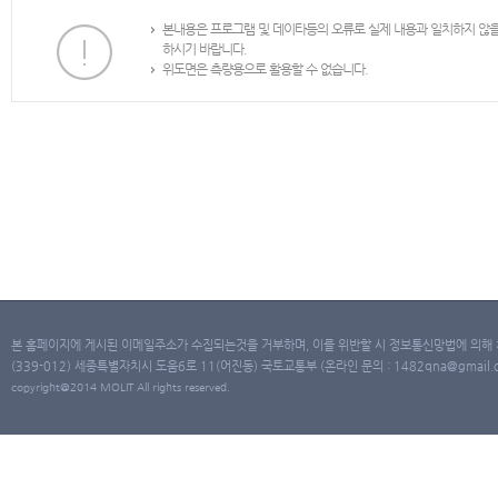
본내용은 프로그램 및 데이타등의 오류로 실제 내용과 일치하지 않
하시기 바랍니다.
위도면은 측량용으로 활용할 수 없습니다.
본 홈페이지에 게시된 이메일주소가 수집되는것을 거부하며, 이를 위반할 시 정보통신망법에 의해
(339-012) 세종특별자치시 도움6로 11(어진동) 국토교통부 (온라인 문의 : 1482qna@gmail.co
copyright@2014 MOLIT All rights reserved.