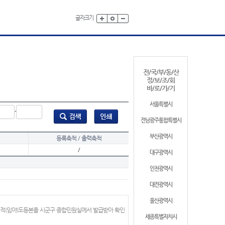
글자크기
전/국/부/동/산
정/보/조/회
바/로/가/기
서울특별시
-
전남광주통합특별시
부산광역시
등록축척 / 출력축척
/
대구광역시
인천광역시
대전광역시
울산광역시
지적(임야)도등본을 시군구 종합민원실에서 발급받아 확인
세종특별자치시