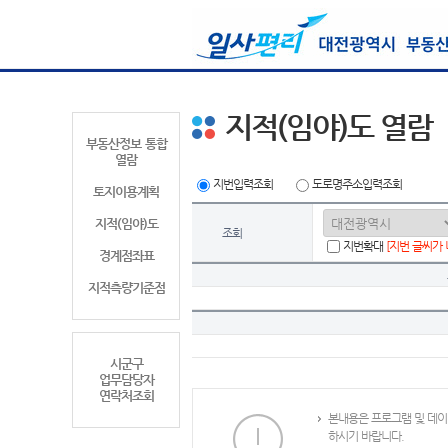
지적(임야)도 열람
부동산정보 통합
열람
지번입력조회
도로명주소입력조회
토지이용계획
지적(임야)도
조회
지번확대
[지번 글씨가
경계점좌표
지적측량기준점
시군구
업무담당자
연락처조회
본내용은 프로그램 및 데이
하시기 바랍니다.