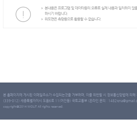
본내용은 프로그램 및 데이타등의 오류로 실제 내용과 일치하지 않
하시기 바랍니다.
위도면은 측량용으로 활용할 수 없습니다.
본 홈페이지에 게시된 이메일주소가 수집되는것을 거부하며, 이를 위반할 시 정보통신망법에 의해
(339-012) 세종특별자치시 도움6로 11(어진동) 국토교통부 (온라인 문의 : 1482qna@gmail.co
copyright@2014 MOLIT All rights reserved.