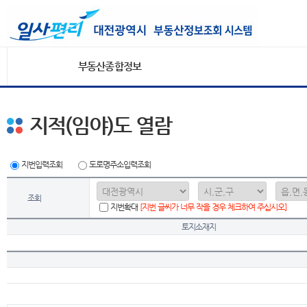
부동산종합정보
지적(임야)도 열람
지번입력조회
도로명주소입력조회
조회
지번확대
[지번 글씨가 너무 작을 경우 체크하여 주십시오]
토지소재지