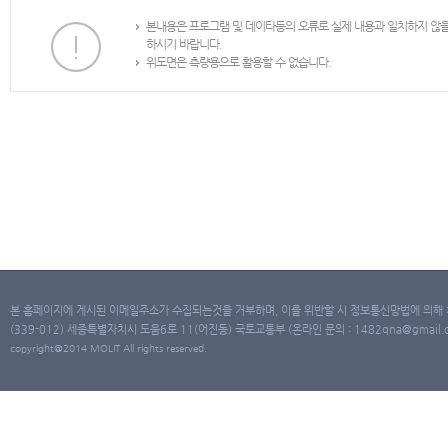
본내용은 프로그램 및 데이타등의 오류로 실제 내용과 일치하지 않
하시기 바랍니다.
위도면은 측량용으로 활용할 수 없습니다.
본 홈페이지에 게시된 이메일주소가 수집되는것을 거부하며, 이를 위반할 시 정보통신망법에 의해
(339-012) 세종특별자치시 도움6로 11(어진동) 국토교통부 (온라인 문의 : 1482qna@gmail.co
copyright@2014 MOLIT All rights reserved.