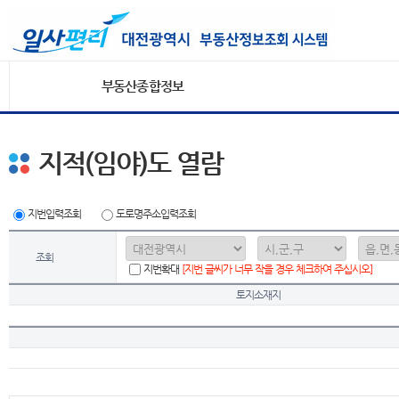
부동산종합정보
지적(임야)도 열람
지번입력조회
도로명주소입력조회
조회
지번확대
[지번 글씨가 너무 작을 경우 체크하여 주십시오]
토지소재지