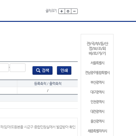
글자크기
전/국/부/동/산
정/보/조/회
바/로/가/기
서울특별시
-
전남광주통합특별시
부산광역시
등록축척 / 출력축척
/
대구광역시
인천광역시
대전광역시
울산광역시
지적(임야)도등본을 시군구 종합민원실에서 발급받아 확인
세종특별자치시