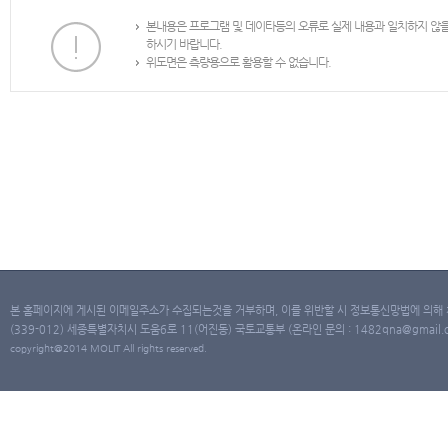
본내용은 프로그램 및 데이타등의 오류로 실제 내용과 일치하지 않
하시기 바랍니다.
위도면은 측량용으로 활용할 수 없습니다.
본 홈페이지에 게시된 이메일주소가 수집되는것을 거부하며, 이를 위반할 시 정보통신망법에 의해
(339-012) 세종특별자치시 도움6로 11(어진동) 국토교통부 (온라인 문의 : 1482qna@gmail.co
copyright@2014 MOLIT All rights reserved.