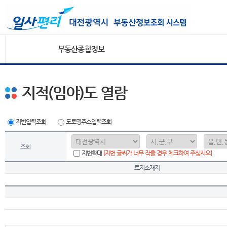
부동산종합정보
지적(임야)도 열람
지번입력조회
도로명주소입력조회
조회
지번확대
[지번 글씨가 너무 작을 경우 체크하여 주십시오]
토지소재지