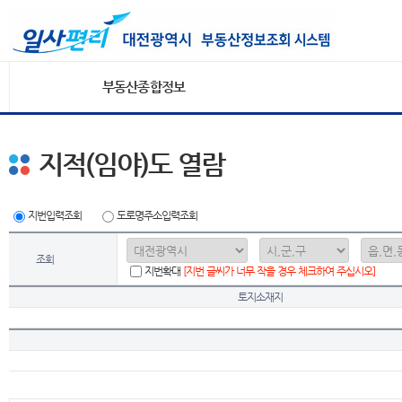
부동산종합정보
지적(임야)도 열람
지번입력조회
도로명주소입력조회
조회
지번확대
[지번 글씨가 너무 작을 경우 체크하여 주십시오]
토지소재지