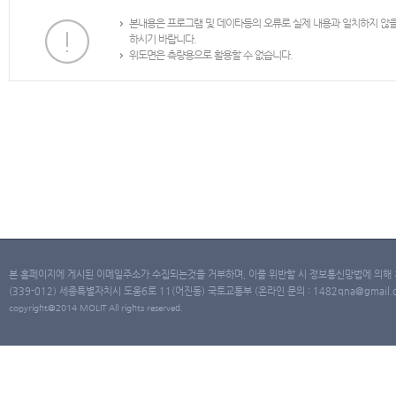
본내용은 프로그램 및 데이타등의 오류로 실제 내용과 일치하지 않
하시기 바랍니다.
위도면은 측량용으로 활용할 수 없습니다.
본 홈페이지에 게시된 이메일주소가 수집되는것을 거부하며, 이를 위반할 시 정보통신망법에 의해
(339-012) 세종특별자치시 도움6로 11(어진동) 국토교통부 (온라인 문의 : 1482qna@gmail.co
copyright@2014 MOLIT All rights reserved.