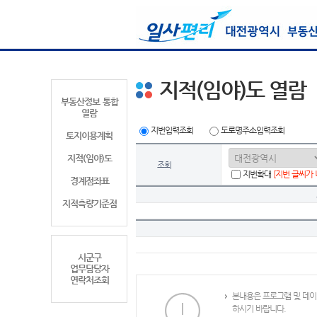
지적(임야)도 열람
부동산정보 통합
열람
지번입력조회
도로명주소입력조회
토지이용계획
지적(임야)도
조회
지번확대
[지번 글씨가
경계점좌표
지적측량기준점
시군구
업무담당자
연락처조회
본내용은 프로그램 및 데이
하시기 바랍니다.