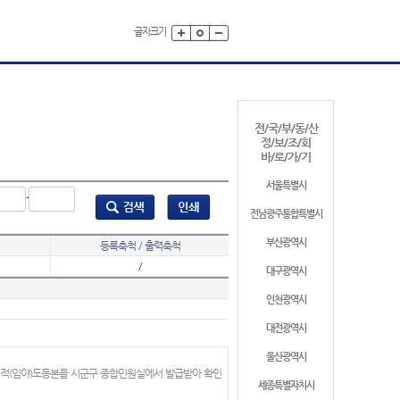
글자크기
전/국/부/동/산
정/보/조/회
바/로/가/기
서울특별시
-
전남광주통합특별시
부산광역시
등록축척 / 출력축척
/
대구광역시
인천광역시
대전광역시
울산광역시
지적(임야)도등본을 시군구 종합민원실에서 발급받아 확인
세종특별자치시