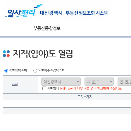
부동산종합정보
지적(임야)도 열람
지번입력조회
도로명주소입력조회
조회
지번확대
[지번 글씨가 너무 작을 경우 체크하여 주십시오]
토지소재지