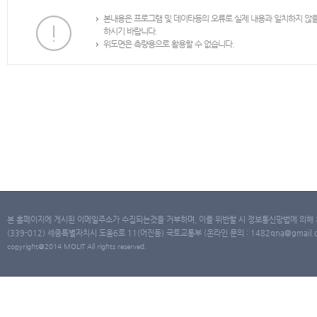
본내용은 프로그램 및 데이타등의 오류로 실제 내용과 일치하지 않
하시기 바랍니다.
위도면은 측량용으로 활용할 수 없습니다.
본 홈페이지에 게시된 이메일주소가 수집되는것을 거부하며, 이를 위반할 시 정보통신망법에 의해
(339-012) 세종특별자치시 도움6로 11(어진동) 국토교통부 (온라인 문의 : 1482qna@gmail.co
copyright@2014 MOLIT All rights reserved.