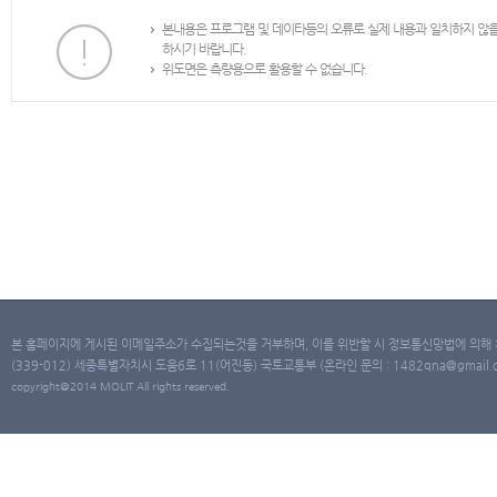
본내용은 프로그램 및 데이타등의 오류로 실제 내용과 일치하지 않
하시기 바랍니다.
위도면은 측량용으로 활용할 수 없습니다.
본 홈페이지에 게시된 이메일주소가 수집되는것을 거부하며, 이를 위반할 시 정보통신망법에 의해
(339-012) 세종특별자치시 도움6로 11(어진동) 국토교통부 (온라인 문의 : 1482qna@gmail.co
copyright@2014 MOLIT All rights reserved.