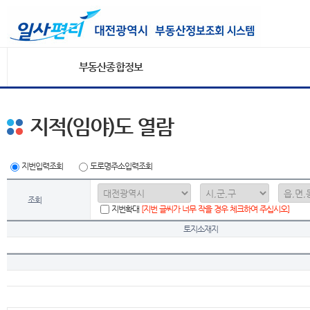
부동산종합정보
지적(임야)도 열람
지번입력조회
도로명주소입력조회
조회
지번확대
[지번 글씨가 너무 작을 경우 체크하여 주십시오]
토지소재지